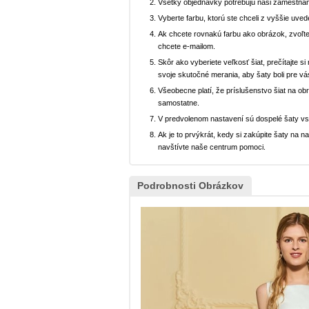
Všetky objednávky potrebujú naši zamestnan
Vyberte farbu, ktorú ste chceli z vyššie uved
Ak chcete rovnakú farbu ako obrázok, zvoľte
chcete e-mailom.
Skôr ako vyberiete veľkosť šiat, prečítajte s
svoje skutočné merania, aby šaty boli pre vá
Všeobecne platí, že príslušenstvo šiat na ob
samostatne.
V predvolenom nastavení sú dospelé šaty v
Ak je to prvýkrát, kedy si zakúpite šaty na
navštívte naše centrum pomoci.
Podrobnosti Obrázkov