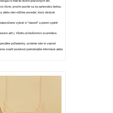
dzujúci e-mail do dvoch pracovných dní.
n sú rôzne, prosím pozrite sa na sprievodcu farbou.
ávky alebo nám môžete povedať, ktorý obrázok
, odporúčame vybrať si "vlastné" a potom vyplniť
rukavice atď.), Všetko príslušenstvo sa predáva
peciálne požiadavky, oznámte nám to vopred.
deme snažiť ponúknuť podrobnejšie informácie alebo