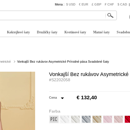
Mena :
$ USD
€ EUR
£ GBP
₣ CHF
$ CAD
|
Koktejlové šaty
Družičky šaty
Kvetinové šaty
Matné šaty
Svadobn
etrické
Vonkajší Bez rukávov Asymetrické Prírodné pása Svadobné šaty
Vonkajší Bez rukávov Asymetrické
#S2202058
€ 132,40
Cena
Farba