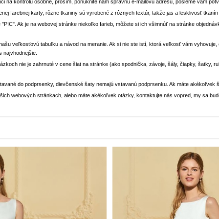
ci na kontrolu osobne, prosím, ponúknite nám správnu e-mailovú adresu, pošleme vám potvr
enej farebnej karty, rôzne tkaniny sú vyrobené z rôznych textúr, takže jas a lesklivosť tkaní
 "PIC". Ak je na webovej stránke niekoľko farieb, môžete si ich všimnúť na stránke objedn
i našu veľkosťovú tabuľku a návod na meranie. Ak si nie ste istí, ktorá veľkosť vám vyhovuje
s najvhodnejšie.
rázkoch nie je zahrnuté v cene šiat na stránke (ako spodnička, závoje, šály, čiapky, šatky, 
stavané do podprsenky, dievčenské šaty nemajú vstavanú podprsenku. Ak máte akékoľvek š
 našich webových stránkach, alebo máte akékoľvek otázky, kontaktujte nás vopred, my sa bu