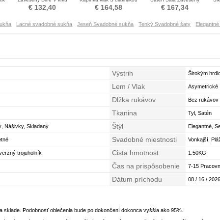
Tenké Pláž Svadobné šaty
ružica Svadobné šaty
Presýpacie hodiny
€ 132,40
€ 164,58
€ 167,34
Svadobné šaty
sukňa
Lacné svadobné sukňa
Jeseň Svadobné sukňa
Tenký Svadobné šaty
Elegantn
Výstrih
Širokým hrd
Lem / Vlak
Asymetrické
Dlžka rukávov
Bez rukávov
Tkanina
Tyl, Satén
Štýl
ý, Nášivky, Skladaný
Elegantné, Se
Svadobné miestnosti
etné
Vonkajší, Plá
Cista hmotnost
verzný trojuholník
1.50KG
Čas na prispôsobenie
7-15 Pracovn
Dátum príchodu
08 / 16 / 2026
na sklade. Podobnosť oblečenia bude po dokončení dokonca vyššia ako 95%.