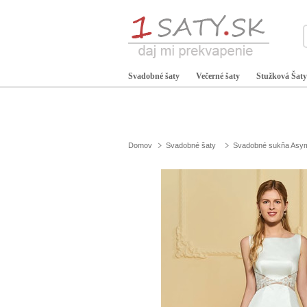
Svadobné šaty
Večerné šaty
Stužková Šaty
Domov
Svadobné šaty
Svadobné sukňa Asym