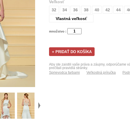
Veľkosť
32
34
36
38
40
42
44
4
Vlastná veľkosť
množstvo :
Aby ste zaistili vaše práva a záujmy, odporúčame 
prečítali pravidlá stránky.
Sprievodca farbami
Veľkostná príručka
Podm