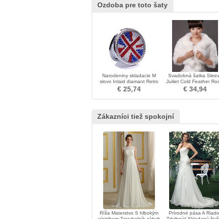
Ozdoba pre toto šaty
Narodeniny skladacie M
Svadobná šatka Slee
slovo Inlaid diamant Retro
Juiliet Cold Feather R
Veľkoobchod zdobenie
1/2 Channel
€ 25,74
€ 34,94
Zákazníci tiež spokojní
Ríša Materstvo S hlbokým
Prírodné pása A Riad
výstrihom Trojuholník záhyb
Zdvihnúť Skladaný živô