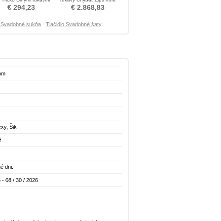
Nevestin obleko
Poroka Obleko
€ 294,23
€ 2.868,83
é Svadobné sukňa
Tlačidlo Svadobné šaty
lom
xy, Šik
ž
é dni.
 - 08 / 30 / 2026