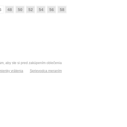
6
48
50
52
54
56
58
vám, aby ste si pred zakúpením oblečenia
ienky vrátenia
Sprievodca meraním