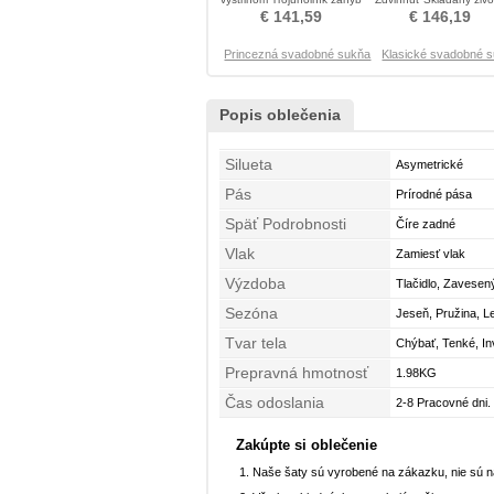
Svadobné šaty
Svadobné šaty
€ 141,59
€ 146,19
Princezná svadobné sukňa
Klasické svadobné 
Popis oblečenia
Silueta
Asymetrické
Pás
Prírodné pása
Späť Podrobnosti
Číre zadné
Vlak
Zamiesť vlak
Výzdoba
Tlačidlo, Zavesen
Sezóna
Jeseň, Pružina, L
Tvar tela
Chýbať, Tenké, In
Prepravná hmotnosť
1.98KG
Čas odoslania
2-8 Pracovné dni.
Zakúpte si oblečenie
Naše šaty sú vyrobené na zákazku, nie sú 