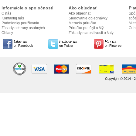
Informácie o spoločnosti
Ako objednať
Pla
O nás
Ako objednať
Spôs
Kontaktuj nás
Sledovanie objednávky
spô
Podmienky používania
Meracia príručka
Mies
Zásady ochrany osobných
Príručka pre štýl a štýl
odo
Odh
údajov
Ohlasy
Základy starostlivosti o šaty
Like us
Follow us
Pin us
on Facebook
on Twitter
on Pinterest
Copyright © 2014 - 