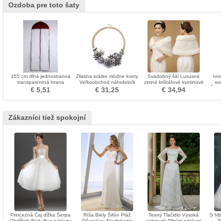
Ozdoba pre toto šaty
155 cm dlhá jednostranná
Zliatina krátke módne kvety
Svadobný šál Luxusné
Ivo
transparentná hrana
Veľkoobchod náhrdelník
zimné krištáľové kvetinové
so
prachového obalu na prach
ozdoba
borovica
Čipka
€ 5,51
€ 31,25
€ 34,94
Zákazníci tiež spokojní
Princezná Čaj dĺžka Šerpa
Ríša Biely Šifón Pláž
Tesný Tlačidlo Vysoká
S hl
Obdĺžnik Biely Bez rukávov
Očarujúce Navliekanie
zahrnuté Dlhými rukávmi
T