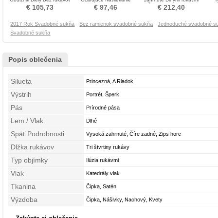
Nevestin obleko
korálok Svadobné šaty
Čipka Poroka Obleko
€ 105,73
€ 97,46
€ 212,40
2017 Rok Svadobné sukňa
Bez ramienok svadobné sukňa
Jednoduché svadobné s
Svadobné sukňa
Popis oblečenia
Silueta
Princezná, A Riadok
Výstrih
Portrét, Šperk
Pás
Prírodné pása
Lem / Vlak
Dlhé
Späť Podrobnosti
Vysoká zahrnuté, Číre zadné, Zips hore
Dlžka rukávov
Tri štvrtiny rukávy
Typ objímky
Ilúzia rukávmi
Vlak
Katedrály vlak
Tkanina
Čipka, Satén
Výzdoba
Čipka, Nášivky, Nachový, Kvety