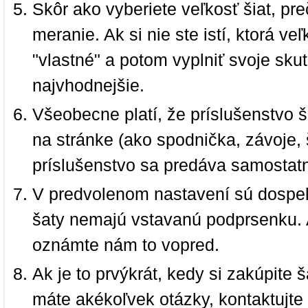
Skôr ako vyberiete veľkosť šiat, pr
meranie. Ak si nie ste istí, ktorá 
"vlastné" a potom vyplniť svoje sku
najvhodnejšie.
Všeobecne platí, že príslušenstvo š
na stránke (ako spodnička, závoje, š
príslušenstvo sa predáva samostat
V predvolenom nastavení sú dospel
šaty nemajú vstavanú podprsenku. 
oznámte nám to vopred.
Ak je to prvýkrát, kedy si zakúpite
máte akékoľvek otázky, kontaktujt