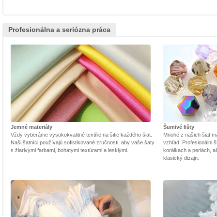
Profesionálna a seriózna práca
Jemné materiály
Šumivé lišty
Vždy vyberáme vysokokvalitné textílie na šitie každého šiat.
Mnohé z našich šiat m
Naši šatníci používajú sofistikované zručnosti, aby vaše šaty
vzhľad. Profesionálni š
s žiarivými farbami, bohatými textúrami a lesklými.
korálkach a perlách, a
klasický dizajn.