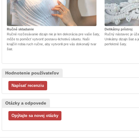
Ručné skladanie
Delikátny prístroj
Ručné rozčesávanie dizajn nie je len dekorácia pre vaše šaty,
Ručný nástavec je úžasn
môže to pomôcť vytvoriť postavu-lichotivú siluetu. Naši
Unikátny dizajn šiat a
krajčíri robia ruch ručne, aby vytvorili pre vás dokonalý tvar
perfektné šaty.
šiat.
Hodnotenie používateľov
Otázky a odpovede