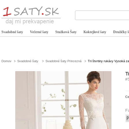
Svadobné šaty
Večerné šaty
Stužková Šaty
Koktejlové šaty
Družičky š
Domov
Svadobné šaty
Svadobné šaty Princezná
Tri štvrtiny rukávy Vysoká z
T
#
C
F