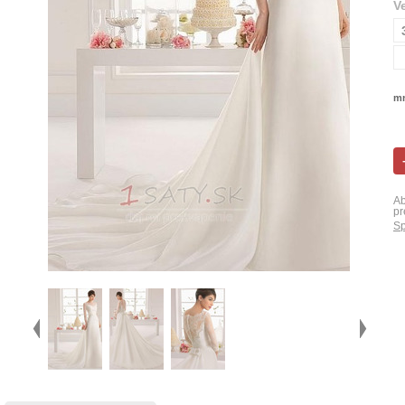
V
mn
Ab
pr
Sp