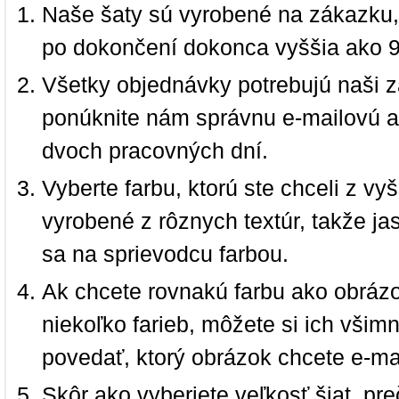
Naše šaty sú vyrobené na zákazku,
po dokončení dokonca vyššia ako 
Všetky objednávky potrebujú naši z
ponúknite nám správnu e-mailovú a
dvoch pracovných dní.
Vyberte farbu, ktorú ste chceli z vy
vyrobené z rôznych textúr, takže jas
sa na sprievodcu farbou.
Ak chcete rovnakú farbu ako obrázo
niekoľko farieb, môžete si ich vši
povedať, ktorý obrázok chcete e-ma
Skôr ako vyberiete veľkosť šiat, pr