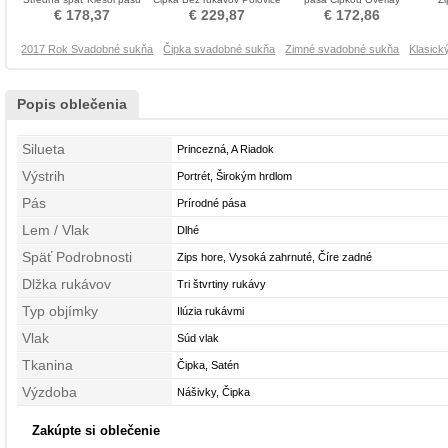
Svadobné šaty
chrbta Svadobné šaty
Svadobné šaty
Skla
€ 178,37
€ 229,87
€ 172,86
2017 Rok Svadobné sukňa
Čipka svadobné sukňa
Zimné svadobné sukňa
Klasick
Popis oblečenia
Silueta
Princezná, A Riadok
Výstrih
Portrét, Širokým hrdlom
Pás
Prírodné pása
Lem / Vlak
Dlhé
Späť Podrobnosti
Zips hore, Vysoká zahrnuté, Číre zadné
Dlžka rukávov
Tri štvrtiny rukávy
Typ objímky
Ilúzia rukávmi
Vlak
Súd vlak
Tkanina
Čipka, Satén
Výzdoba
Nášivky, Čipka
Zakúpte si oblečenie