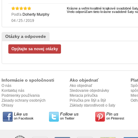
Krásne a veľmi kvalitné krajkové svadobné šat
Vrelo odporúčam tieto krásne svadobné šaty n
Podľa
Doherty Murphy
04 / 25 / 2019
Otázky a odpovede
Informácie o spoločnosti
Ako objednať
Pla
O nás
Ako objednať
Spôs
Kontaktuj nás
Sledovanie objednávky
spô
Podmienky používania
Meracia príručka
Mies
Zásady ochrany osobných
Príručka pre štýl a štýl
odo
Odh
údajov
Ohlasy
Základy starostlivosti o šaty
Like us
Follow us
Pin us
on Facebook
on Twitter
on Pinterest