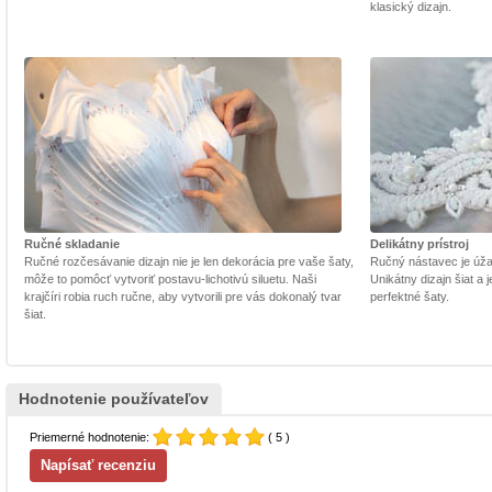
klasický dizajn.
Ručné skladanie
Delikátny prístroj
Ručné rozčesávanie dizajn nie je len dekorácia pre vaše šaty,
Ručný nástavec je úžasn
môže to pomôcť vytvoriť postavu-lichotivú siluetu. Naši
Unikátny dizajn šiat a
krajčíri robia ruch ručne, aby vytvorili pre vás dokonalý tvar
perfektné šaty.
šiat.
Hodnotenie používateľov
Priemerné hodnotenie:
( 5 )