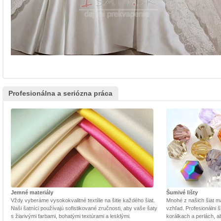
Profesionálna a seriózna práca
Jemné materiály
Šumivé lišty
Vždy vyberáme vysokokvalitné textílie na šitie každého šiat.
Mnohé z našich šiat m
Naši šatníci používajú sofistikované zručnosti, aby vaše šaty
vzhľad. Profesionálni š
s žiarivými farbami, bohatými textúrami a lesklými.
korálkach a perlách, a