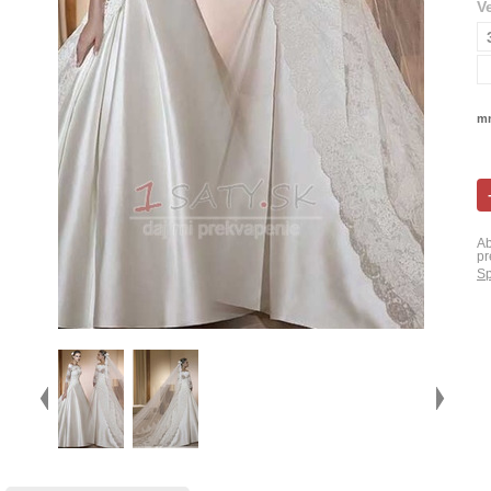
V
mn
Ab
pr
Sp