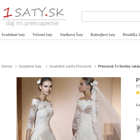
Svadobné šaty
Večerné šaty
Stužková Šaty
Koktejlové šaty
Družičky š
Domov
Svadobné šaty
Svadobné sukňa Princezná
Princezná Tri štvrtiny ruk
P
#
C
F