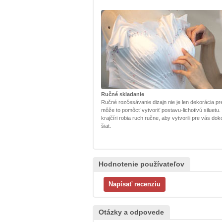
Ručné skladanie
Ručné rozčesávanie dizajn nie je len dekorácia pr
môže to pomôcť vytvoriť postavu-lichotivú siluetu.
krajčíri robia ruch ručne, aby vytvorili pre vás dok
šiat.
Hodnotenie používateľov
Otázky a odpovede