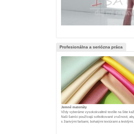
Profesionálna a seriózna práca
Jemné materiály
Vždy vyberáme vysokokvalitné textílie na šitie kaž
Naši šatníci používajú sofistikované zručnosti, ab
s žiarivými farbami, bohatými textúrami a lesklými.