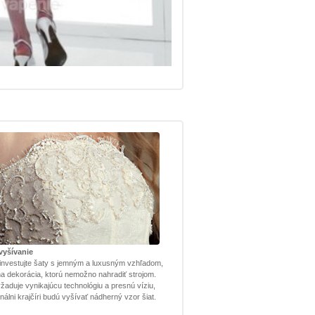
vyšívanie
investujte šaty s jemným a luxusným vzhľadom,
lna dekorácia, ktorú nemožno nahradiť strojom.
žaduje vynikajúcu technológiu a presnú víziu,
nálni krajčíri budú vyšívať nádherný vzor šiat.