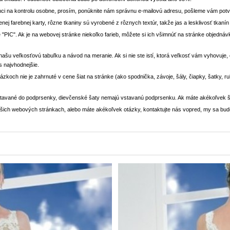
ci na kontrolu osobne, prosím, ponúknite nám správnu e-mailovú adresu, pošleme vám potvr
enej farebnej karty, rôzne tkaniny sú vyrobené z rôznych textúr, takže jas a lesklivosť tkaní
 "PIC". Ak je na webovej stránke niekoľko farieb, môžete si ich všimnúť na stránke objedn
i našu veľkosťovú tabuľku a návod na meranie. Ak si nie ste istí, ktorá veľkosť vám vyhovuje
s najvhodnejšie.
rázkoch nie je zahrnuté v cene šiat na stránke (ako spodnička, závoje, šály, čiapky, šatky, 
stavané do podprsenky, dievčenské šaty nemajú vstavanú podprsenku. Ak máte akékoľvek š
 našich webových stránkach, alebo máte akékoľvek otázky, kontaktujte nás vopred, my sa bu