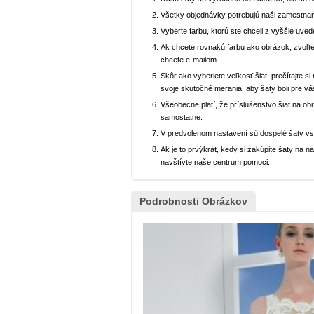
Všetky objednávky potrebujú naši zamestnan
Vyberte farbu, ktorú ste chceli z vyššie uved
Ak chcete rovnakú farbu ako obrázok, zvoľte
chcete e-mailom.
Skôr ako vyberiete veľkosť šiat, prečítajte s
svoje skutočné merania, aby šaty boli pre vá
Všeobecne platí, že príslušenstvo šiat na ob
samostatne.
V predvolenom nastavení sú dospelé šaty v
Ak je to prvýkrát, kedy si zakúpite šaty na
navštívte naše centrum pomoci.
Podrobnosti Obrázkov