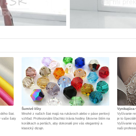
Šumivé lišty
Vynikajúca 
dého šiat.
Mnohé z našich šiat majú na rukávoch alebo v páse perlový
Vyšívanie re
y vaše šaty
vzhľad. Profesionálni šľachtici trávia hodiny šikovne šitím na
je to špeciá
korálkach a perlách, aby dokonalé pre vás elegantný a
Vyšívanie vy
klasický dizajn.
naši profesio