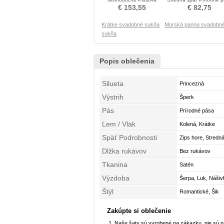
velkosť Nevestin obleko
Nevestin obleko
€ 153,55
€ 82,75
Krátke svadobné sukňa
Morská panna svadobn
sukňa
Popis oblečenia
Silueta
Princezná
Výstrih
Šperk
Pás
Prírodné pása
Lem / Vlak
Kolená, Krátke
Späť Podrobnosti
Zips hore, Stredn
Dlžka rukávov
Bez rukávov
Tkanina
Satén
Výzdoba
Šerpa, Luk, Náši
Štýl
Romantické, Šik
Zakúpte si oblečenie
Naše šaty sú vyrobené na zákazku, nie sú 