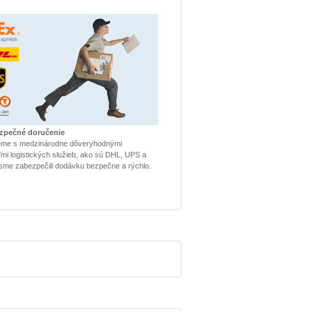
ezpečné doručenie
eme s medzinárodne dôveryhodnými
mi logistických služieb, ako sú DHL, UPS a
sme zabezpečili dodávku bezpečne a rýchlo.