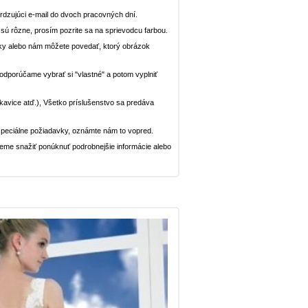
dzujúci e-mail do dvoch pracovných dní.
n sú rôzne, prosím pozrite sa na sprievodcu farbou.
ávky alebo nám môžete povedať, ktorý obrázok
, odporúčame vybrať si "vlastné" a potom vyplniť
rukavice atď.), Všetko príslušenstvo sa predáva
peciálne požiadavky, oznámte nám to vopred.
deme snažiť ponúknuť podrobnejšie informácie alebo