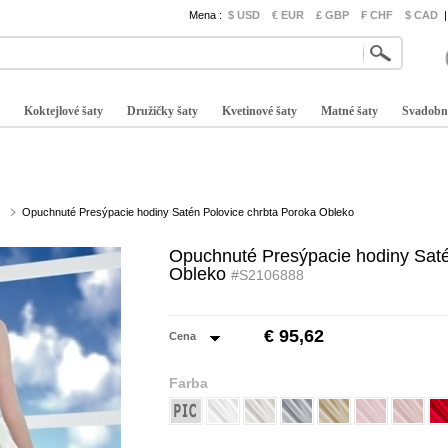
Mena :
$ USD
€ EUR
£ GBP
₣ CHF
$ CAD
|
Koktejlové šaty
Družičky šaty
Kvetinové šaty
Matné šaty
Svadobn
Opuchnuté Presýpacie hodiny Satén Polovice chrbta Poroka Obleko
Opuchnuté Presýpacie hodiny Saté
Obleko
#S2106888
€ 95,62
Cena
Farba