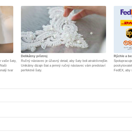
Delikátny prístroj
Rýchle a b
e vaše šaty,
Ručný nástavec je úžasný detail, aby šaty boli atraktívnejšie.
Spolupracuj
 Naši
Unikátny dizajn šiat a jemný ručný nástavec vám predstaví
poskytovateľ
onalý tvar
perfektné šaty.
FedEX, aby 