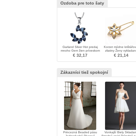
Ozdoba pre toto šaty
Garland Silver Hot predaj
Korzet módne krištáľov
mnoho Gem žien príveskom
zliatiny Ženy vykladan
diamant brož
€ 32,17
€ 21,14
Zákazníci tiež spokojní
Princezná Beaded pásu
Vonkajší Biely Sklada
Jednoduché Plusová
Stredná späť Prírodné 