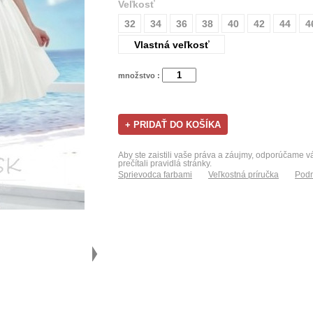
Veľkosť
32
34
36
38
40
42
44
4
Vlastná veľkosť
množstvo :
Aby ste zaistili vaše práva a záujmy, odporúčame 
prečítali pravidlá stránky.
Sprievodca farbami
Veľkostná príručka
Podm