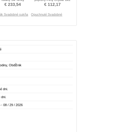
Zašnurovať topánky
rukávov Svadobné šaty
€ 233,54
€ 112,17
Svadobné šaty
Šik Svadobné sukňa
Opuchnuté Svadobné
é
odiny, Obdĺžnik
é dni.
 dni.
 - 08 / 29 / 2026