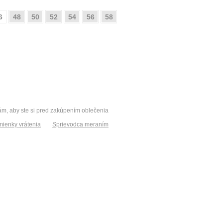
6
48
50
52
54
56
58
vám, aby ste si pred zakúpením oblečenia
ienky vrátenia
Sprievodca meraním