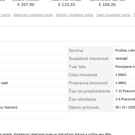
výstrihom Svadobné šaty
Čipkou Overlay Svadobné
Svadobné šaty
€ 207,80
€ 110,33
€ 168,26
šaty
é sukňa
Materské svadobné sukňa
Nášivky Svadobné sukňa
Satén Svadobné sukňa
Sezóna
Pružina, Letn
Svadobné miestnosti
Vonkajší
Tvar tela
Presýpacie h
Cista hmotnost
1.50KG
Prepravná hmotnosť
á späť
1.98KG
Čas na prispôsobenie
7-15 Pracovn
Čas odoslania
2-8 Pracovné
Dátum príchodu
vky, Nachový
08 / 15 / 2026
na sklade. Podobnosť oblečenia bude po dokončení dokonca vyššia ako 95%.