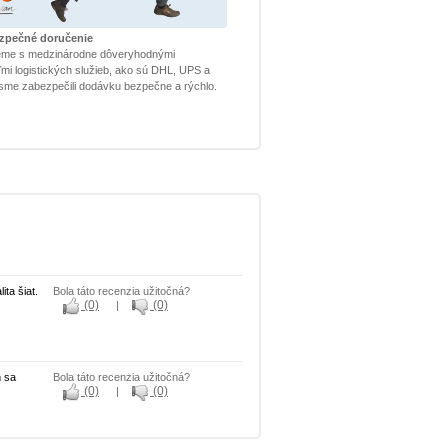
ezpečné doručenie
eme s medzinárodne dôveryhodnými
mi logistických služieb, ako sú DHL, UPS a
sme zabezpečili dodávku bezpečne a rýchlo.
ta šiat.
Bola táto recenzia užitočná?
(0)
(0)
|
m sa
Bola táto recenzia užitočná?
(0)
(0)
|