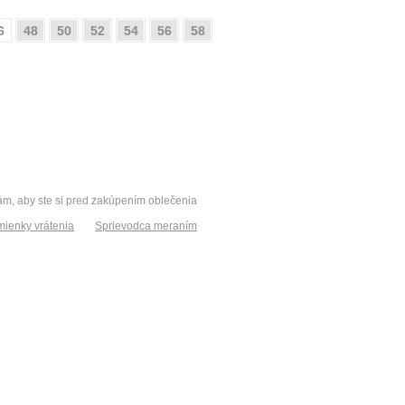
6
48
50
52
54
56
58
vám, aby ste si pred zakúpením oblečenia
ienky vrátenia
Sprievodca meraním