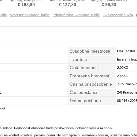
a
rukávov Svadobné šaty
Nevestin obleko
Chýbať Svadobné šaty
Lux
€ 198,60
€ 127,80
€ 99,30
sukňa
Materské svadobné sukňa
Prírodné pása Svadobné sukňa
Tyl Svadobné sukňa
Svadobné miestnosti
Pláž, Kostol,
Tvar tela
Inverzný troj
Cista hmotnost
2.00KG
Prepravná hmotnosť
2.48KG
Čas na prispôsobenie
7-15 Pracovn
Čas odoslania
ý
2-8 Pracovné
Dátum príchodu
08 / 16 / 2026
eseň
na sklade. Podobnosť oblečenia bude po dokončení dokonca vyššia ako 95%.
ci na kontrolu osobne, prosím, ponúknite nám správnu e-mailovú adresu, pošleme vám potvr