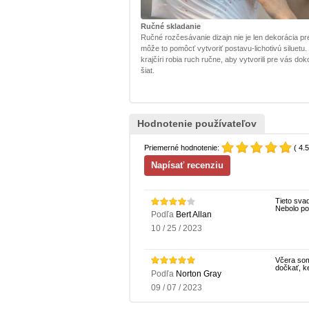
Ručné skladanie
Ručné rozčesávanie dizajn nie je len dekorácia pr
môže to pomôcť vytvoriť postavu-lichotivú siluetu.
krajčíri robia ruch ručne, aby vytvorili pre vás dok
šiat.
Hodnotenie používateľov
Priemerné hodnotenie:
( 4.5
Tieto sva
Nebolo po
Podľa
Bert Allan
10 / 25 / 2023
Včera som
dočkať, k
Podľa
Norton Gray
09 / 07 / 2023