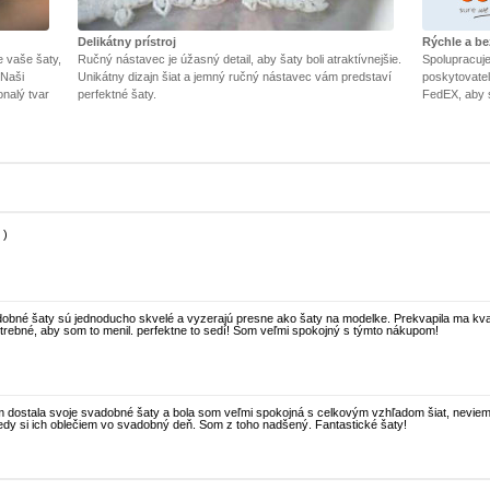
Delikátny prístroj
Rýchle a b
e vaše šaty,
Ručný nástavec je úžasný detail, aby šaty boli atraktívnejšie.
Spolupracuj
 Naši
Unikátny dizajn šiat a jemný ručný nástavec vám predstaví
poskytovateľ
onalý tvar
perfektné šaty.
FedEX, aby 
 )
dobné šaty sú jednoducho skvelé a vyzerajú presne ako šaty na modelke. Prekvapila ma kvali
trebné, aby som to menil. perfektne to sedí! Som veľmi spokojný s týmto nákupom!
 dostala svoje svadobné šaty a bola som veľmi spokojná s celkovým vzhľadom šiat, nevie
edy si ich oblečiem vo svadobný deň. Som z toho nadšený. Fantastické šaty!