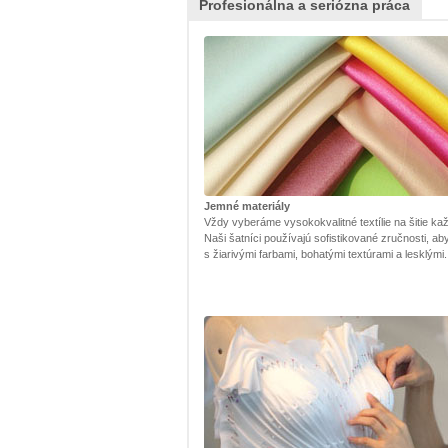
Profesionálna a seriózna práca
Jemné materiály
Vždy vyberáme vysokokvalitné textílie na šitie kaž
Naši šatníci používajú sofistikované zručnosti, ab
s žiarivými farbami, bohatými textúrami a lesklými.