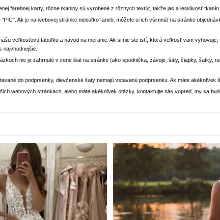
enej farebnej karty, rôzne tkaniny sú vyrobené z rôznych textúr, takže jas a lesklivosť tkaní
 "PIC". Ak je na webovej stránke niekoľko farieb, môžete si ich všimnúť na stránke objedn
i našu veľkosťovú tabuľku a návod na meranie. Ak si nie ste istí, ktorá veľkosť vám vyhovuje
s najvhodnejšie.
rázkoch nie je zahrnuté v cene šiat na stránke (ako spodnička, závoje, šály, čiapky, šatky, 
stavané do podprsenky, dievčenské šaty nemajú vstavanú podprsenku. Ak máte akékoľvek š
 našich webových stránkach, alebo máte akékoľvek otázky, kontaktujte nás vopred, my sa bu