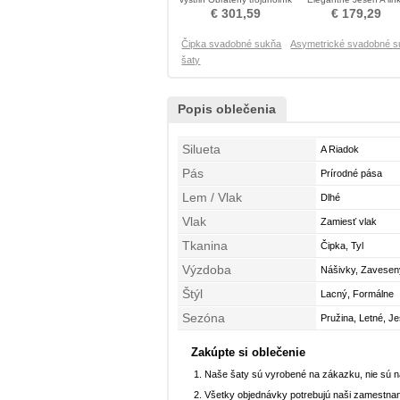
Poroka Obleko
Prírodné pása Porok
€ 301,59
€ 179,29
Obleko
Čipka svadobné sukňa
Asymetrické svadobné 
šaty
Popis oblečenia
Silueta
A Riadok
Pás
Prírodné pása
Lem / Vlak
Dlhé
Vlak
Zamiesť vlak
Tkanina
Čipka, Tyl
Výzdoba
Nášivky, Zavesen
Štýl
Lacný, Formálne
Sezóna
Pružina, Letné, J
Zakúpte si oblečenie
Naše šaty sú vyrobené na zákazku, nie sú 
Všetky objednávky potrebujú naši zamestnan