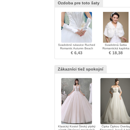
Ozdoba pre toto šaty
Svadobné rukavice Ruched
Svadobná šatka
Romantic Autumn Beach
Romantická kaplnka
Taffeta
Studená bez rukávo
€ 6,43
€ 18,38
Bowknot
Zákazníci tiež spokojní
Klasický Kostol Široký plytký
Čipka Čipkou Overla
výstrih Obrátený trojuholník
Elegantné Jeseň A lin