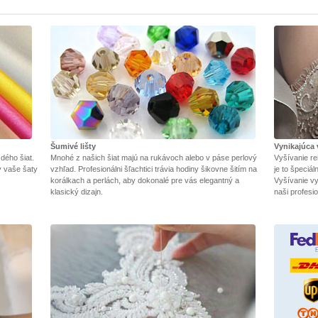
Šumivé lišty
Vynikajúca 
dého šiat.
Mnohé z našich šiat majú na rukávoch alebo v páse perlový
Vyšívanie re
y vaše šaty
vzhľad. Profesionálni šľachtici trávia hodiny šikovne šitím na
je to špeciá
korálkach a perlách, aby dokonalé pre vás elegantný a
Vyšívanie vy
klasický dizajn.
naši profesio