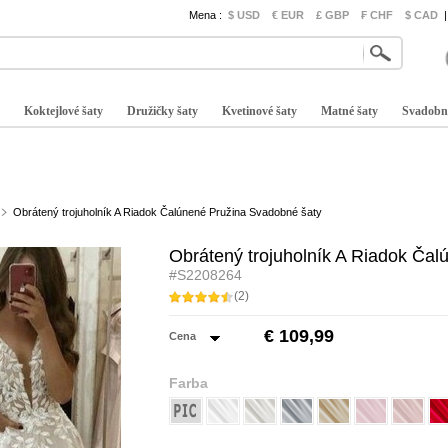
Mena :
$ USD
€ EUR
£ GBP
₣ CHF
$ CAD
|
Koktejlové šaty
Družičky šaty
Kvetinové šaty
Matné šaty
Svadobn
Obrátený trojuholník A Riadok Čalúnené Pružina Svadobné šaty
Obrátený trojuholník A Riadok Ča
#S2208264
(2)
€ 109,99
Cena
Farba