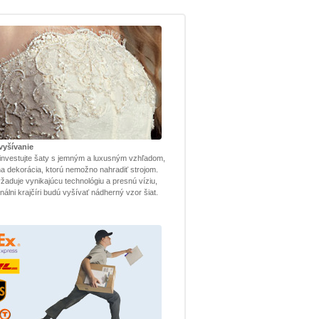
vyšívanie
investujte šaty s jemným a luxusným vzhľadom,
lna dekorácia, ktorú nemožno nahradiť strojom.
žaduje vynikajúcu technológiu a presnú víziu,
nálni krajčíri budú vyšívať nádherný vzor šiat.