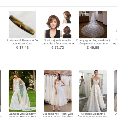
Anti-statické Prenosné Ox
Nová najpredávanejšia
Champagne bling svadobný
roh Health Care
parochňa dáma stredného
závoj nevesta svadobný
top
v
Veľkoobchod ozdoba
veku s krátkym objemom
závoj luxusný dlhý závoj
po
€ 17,46
€ 71,72
€ 49,99
chemických vlákien AD
čiapky
y
Zamiesť vlak Špagety
Bez ramienok Prostý Zips
A Riadok Elegantné
A
ka
popruhy Vonkajší Bez
nahor A Riadok Čaj dĺžka
Špagety popruhy Nášivky