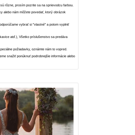
n sú rôzne, prosím pozrite sa na sprievodcu farbou.
ávky alebo nám môžete povedať, ktorý obrázok
, odporúčame vybrať si "vlastné" a potom vyplniť
rukavice atď.), Všetko príslušenstvo sa predáva
peciálne požiadavky, oznámte nám to vopred.
deme snažiť ponúknuť podrobnejšie informácie alebo