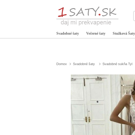
Svadobné šaty
Večerné šaty
Stužková Šaty
Domov
Svadobné šaty
Svadobné sukňa Tyl