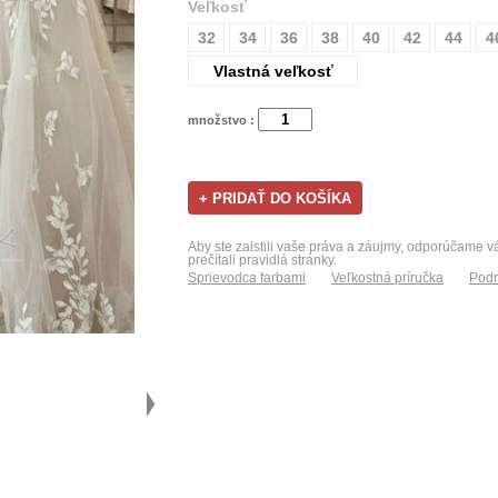
Veľkosť
32
34
36
38
40
42
44
4
Vlastná veľkosť
množstvo :
Aby ste zaistili vaše práva a záujmy, odporúčame 
prečítali pravidlá stránky.
Sprievodca farbami
Veľkostná príručka
Podm