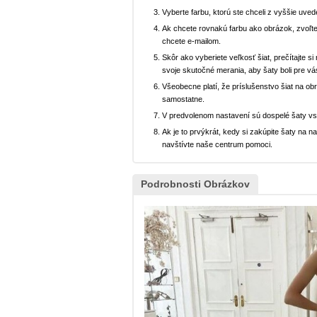
Vyberte farbu, ktorú ste chceli z vyššie uved
Ak chcete rovnakú farbu ako obrázok, zvoľte
chcete e-mailom.
Skôr ako vyberiete veľkosť šiat, prečítajte s
svoje skutočné merania, aby šaty boli pre vá
Všeobecne platí, že príslušenstvo šiat na ob
samostatne.
V predvolenom nastavení sú dospelé šaty v
Ak je to prvýkrát, kedy si zakúpite šaty na
navštívte naše centrum pomoci.
Podrobnosti Obrázkov