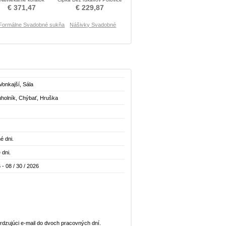
usným Nevestin obleko
chrbta Svadobné šaty
€ 371,47
€ 229,87
Formálne Svadobné sukňa
Nášivky Svadobné
 Vonkajší, Sála
uholník, Chýbať, Hruška
é dni.
 dni.
 - 08 / 30 / 2026
dzujúci e-mail do dvoch pracovných dní.