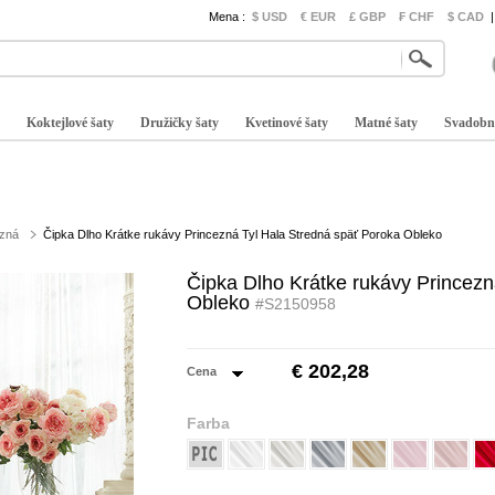
Mena :
$ USD
€ EUR
£ GBP
₣ CHF
$ CAD
|
Koktejlové šaty
Družičky šaty
Kvetinové šaty
Matné šaty
Svadobn
ezná
Čipka Dlho Krátke rukávy Princezná Tyl Hala Stredná späť Poroka Obleko
Čipka Dlho Krátke rukávy Princezn
Obleko
#S2150958
€ 202,28
Cena
Farba