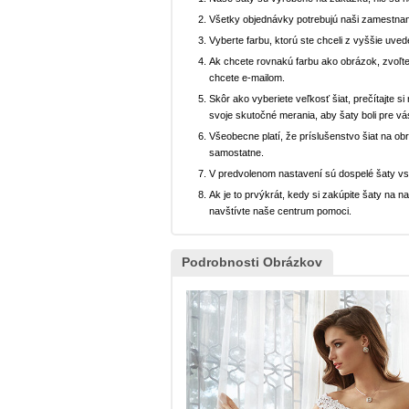
Všetky objednávky potrebujú naši zamestnan
Vyberte farbu, ktorú ste chceli z vyššie uved
Ak chcete rovnakú farbu ako obrázok, zvoľte
chcete e-mailom.
Skôr ako vyberiete veľkosť šiat, prečítajte s
svoje skutočné merania, aby šaty boli pre vá
Všeobecne platí, že príslušenstvo šiat na ob
samostatne.
V predvolenom nastavení sú dospelé šaty v
Ak je to prvýkrát, kedy si zakúpite šaty na
navštívte naše centrum pomoci.
Podrobnosti Obrázkov