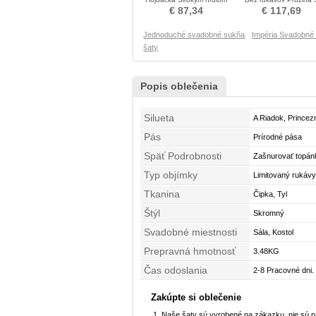
Nevestin obleko
diakritikou luk Nevesti
€ 87,34
€ 117,69
obleko
Jednoduché svadobné sukňa
Impéria Svadobné
šaty
Popis oblečenia
Silueta
A Riadok, Princez
Pás
Prírodné pása
Späť Podrobnosti
Zašnurovať topánk
Typ objímky
Limitovaný rukávy
Tkanina
Čipka, Tyl
Štýl
Skromný
Svadobné miestnosti
Sála, Kostol
Prepravná hmotnosť
3.48KG
Čas odoslania
2-8 Pracovné dni.
Zakúpte si oblečenie
Naše šaty sú vyrobené na zákazku, nie sú 