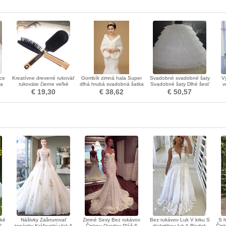
ce
Kreatívne drevené rukoväť
Gombík zimná hala Super
Svadobné svadobné šaty
V
ta
rukoväte čierne veľké
dlhá hrubá svadobná šatka
Svadobné šaty Dlhé šesť
v
masáže malé ozdoby
zo slonoviny
ráfikov Vintage Elastický
€ 19,30
€ 38,62
€ 50,57
pás
cké
Nášivky Zašnurovať
Zimné Sexy Bez rukávov
Bez rukávov Luk V krku S
S h
S
topánky Kráľovský vlak A
Čipkou Overlay Pláž S
diakritikou luk A-Riadok
Čipk