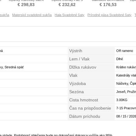
n
Riadok Poroka Obleko
hlbokým výstrihom
Svadobné šaty
€ 298,83
€ 232,62
€ 176,53
Svadobné šaty
 sukňa
Materské svadobné sukňa
Hala Svadobné šaty
Prírodné pása Svadobné šaty
Výstrih
ná
Off rameno
Lem / Vlak
Dlhé
Dlžka rukávov
y, Stredná späť
Krátke rukáv
Vlak
Katedrály vla
Výzdoba
Nášivky, Čip
Sezóna
Jeseň, Pruži
Cista hmotnost
3.00KG
Čas na prispôsobenie
7-15 Pracovn
Dátum príchodu
08 / 15 / 2026
na sklade. Podobnosť oblečenia bude po dokončení dokonca vyššia ako 95%.