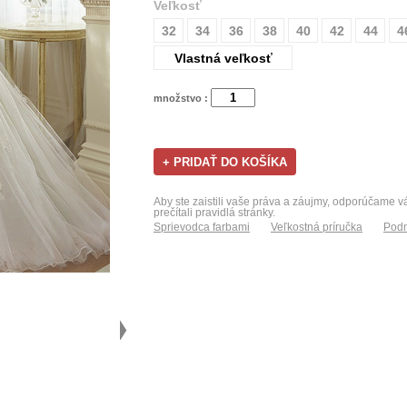
Veľkosť
32
34
36
38
40
42
44
4
Vlastná veľkosť
množstvo :
Aby ste zaistili vaše práva a záujmy, odporúčame 
prečítali pravidlá stránky.
Sprievodca farbami
Veľkostná príručka
Podm