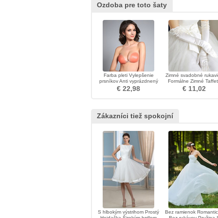
Ozdoba pre toto šaty
Farba pleti Vylepšenie
Zimné svadobné rukavi
prsníkov Anti vyprázdnený
Formálne Zimné Taffe
zozbieraný Stealth
Izba
€ 22,98
€ 11,02
Neviditeľná podprsenka
Zákazníci tiež spokojní
S hlbokým výstrihom Prostý
Bez ramienok Romanti
Hojdačka Širokým hrdlom
Bez rukávov Pružina 