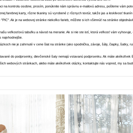
ci na kontrolu osobne, prosím, ponúknite nám správnu e-mailovú adresu, pošleme vám potvr
enej farebnej karty, rôzne tkaniny sú vyrobené z rôznych textúr, takže jas a lesklivosť tkaní
 "PIC". Ak je na webovej stránke niekoľko farieb, môžete si ich všimnúť na stránke objedn
i našu veľkosťovú tabuľku a návod na meranie. Ak si nie ste istí, ktorá veľkosť vám vyhovuje
s najvhodnejšie.
rázkoch nie je zahrnuté v cene šiat na stránke (ako spodnička, závoje, šály, čiapky, šatky, 
stavané do podprsenky, dievčenské šaty nemajú vstavanú podprsenku. Ak máte akékoľvek š
 našich webových stránkach, alebo máte akékoľvek otázky, kontaktujte nás vopred, my sa bu