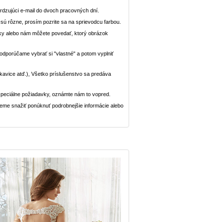
dzujúci e-mail do dvoch pracovných dní.
n sú rôzne, prosím pozrite sa na sprievodcu farbou.
ávky alebo nám môžete povedať, ktorý obrázok
, odporúčame vybrať si "vlastné" a potom vyplniť
rukavice atď.), Všetko príslušenstvo sa predáva
peciálne požiadavky, oznámte nám to vopred.
deme snažiť ponúknuť podrobnejšie informácie alebo