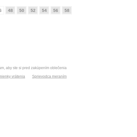
6
48
50
52
54
56
58
vám, aby ste si pred zakúpením oblečenia
ienky vrátenia
Sprievodca meraním