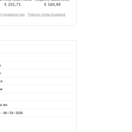
Poroka Obleko
Zips hore Svadobné šaty
€ 151,71
€ 160,90
Tyl Svadobné šaty
Polovice chrbta Svadobné
y
k
ka
na
é dni.
 - 08 / 29 / 2026