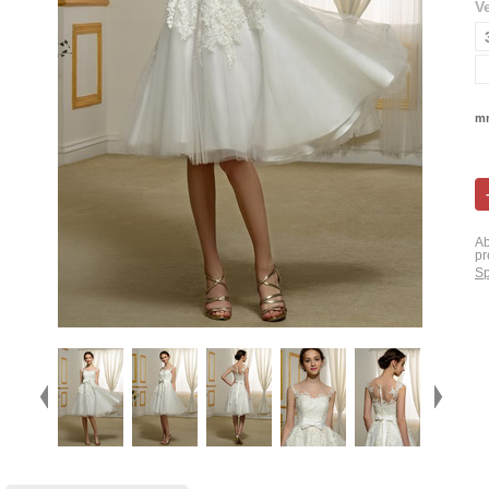
V
mn
Ab
pr
Sp