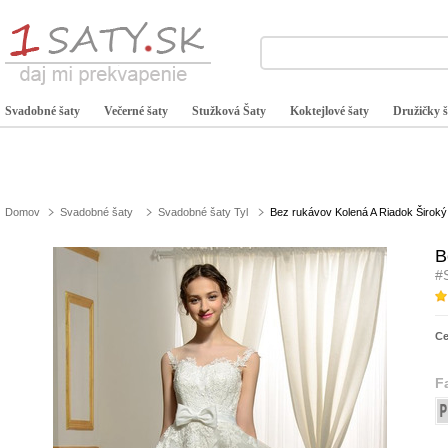
Svadobné šaty
Večerné šaty
Stužková Šaty
Koktejlové šaty
Družičky š
Domov
Svadobné šaty
Svadobné šaty Tyl
Bez rukávov Kolená A Riadok Široký
B
#
C
F