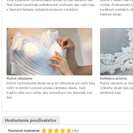
Vždy vyberáme vysokokvalitné textílie na šitie každého šiat.
Mnohé z našich šiat m
Naši šatníci používajú sofistikované zručnosti, aby vaše šaty
vzhľad. Profesionálni š
s žiarivými farbami, bohatými textúrami a lesklými.
korálkach a perlách, a
klasický dizajn.
Ručné skladanie
Delikátny prístroj
Ručné rozčesávanie dizajn nie je len dekorácia pre vaše šaty,
Ručný nástavec je úžasn
môže to pomôcť vytvoriť postavu-lichotivú siluetu. Naši
Unikátny dizajn šiat a
krajčíri robia ruch ručne, aby vytvorili pre vás dokonalý tvar
perfektné šaty.
šiat.
Hodnotenie používateľov
Priemerné hodnotenie:
( 5 )