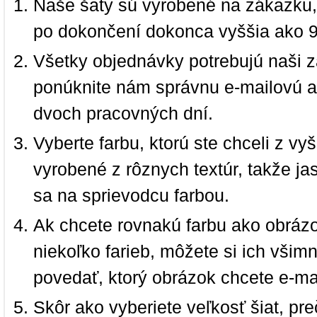
Naše šaty sú vyrobené na zákazku,
po dokončení dokonca vyššia ako 
Všetky objednávky potrebujú naši z
ponúknite nám správnu e-mailovú a
dvoch pracovných dní.
Vyberte farbu, ktorú ste chceli z vy
vyrobené z rôznych textúr, takže jas
sa na sprievodcu farbou.
Ak chcete rovnakú farbu ako obrázo
niekoľko farieb, môžete si ich vši
povedať, ktorý obrázok chcete e-ma
Skôr ako vyberiete veľkosť šiat, pr