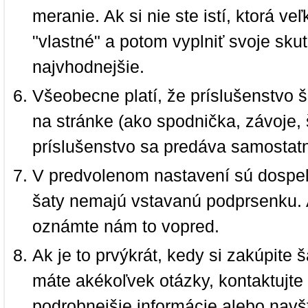
meranie. Ak si nie ste istí, ktorá 
"vlastné" a potom vyplniť svoje sku
najvhodnejšie.
Všeobecne platí, že príslušenstvo š
na stránke (ako spodnička, závoje, š
príslušenstvo sa predáva samostat
V predvolenom nastavení sú dospel
šaty nemajú vstavanú podprsenku. 
oznámte nám to vopred.
Ak je to prvýkrát, kedy si zakúpite
máte akékoľvek otázky, kontaktujt
podrobnejšie informácie alebo navš