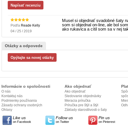
Musel si objednať svadobné šaty na
som si objednal on-line, ale bol som
Podľa
Reade Kelly
ako rukavica a cítil som sa v nej t
04 / 25 / 2019
Otázky a odpovede
Informácie o spoločnosti
Ako objednať
Pla
O nás
Ako objednať
Spôs
Kontaktuj nás
Sledovanie objednávky
spô
Podmienky používania
Meracia príručka
Mies
Zásady ochrany osobných
Príručka pre štýl a štýl
odo
Odh
údajov
Ohlasy
Základy starostlivosti o šaty
Like us
Follow us
Pin us
on Facebook
on Twitter
on Pinterest