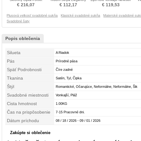
Beaded pásu Svadobné
Svadobné šaty
obleko
Eleg
€ 216,07
€ 112,17
€ 119,53
šaty
Plusová velkosť svadobné sukňa
Klasické svadobné sukňa
Materské svadobné suk
Svadobné šaty
Popis oblečenia
Silueta
A Riadok
Pás
Prírodné pása
Späť Podrobnosti
Číre zadné
Tkanina
Satén, Tyl, Čipka
Štýl
Romantické, Očarujúce, Neformálne, Neformálne, Šik
Svadobné miestnosti
Vonkajší, Pláž
Cista hmotnost
1.00KG
Čas na prispôsobenie
7-15 Pracovné dni.
Dátum príchodu
08 / 18 / 2026 - 09 / 01 / 2026
Zakúpte si oblečenie