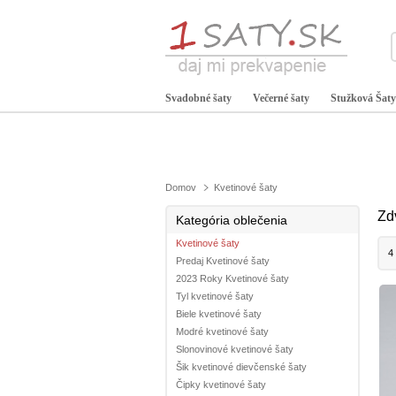
Svadobné šaty
Večerné šaty
Stužková Šaty
Domov
Kvetinové šaty
Zd
Kategória oblečenia
Kvetinové šaty
4
Predaj Kvetinové šaty
2023 Roky Kvetinové šaty
Tyl kvetinové šaty
Biele kvetinové šaty
Modré kvetinové šaty
Slonovinové kvetinové šaty
Šik kvetinové dievčenské šaty
Čipky kvetinové šaty