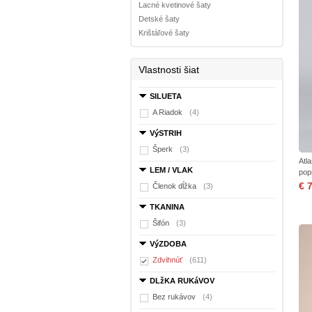
Lacné kvetinové šaty
Detské šaty
Krištáľové šaty
Vlastnosti šiat
SILUETA
A Riadok
(4)
VýSTRIH
Šperk
(3)
Atl
LEM / VLAK
pop
€ 
Členok dĺžka
(3)
TKANINA
Šifón
(3)
VýZDOBA
Zdvihnúť
(611)
DLžKA RUKáVOV
Bez rukávov
(4)