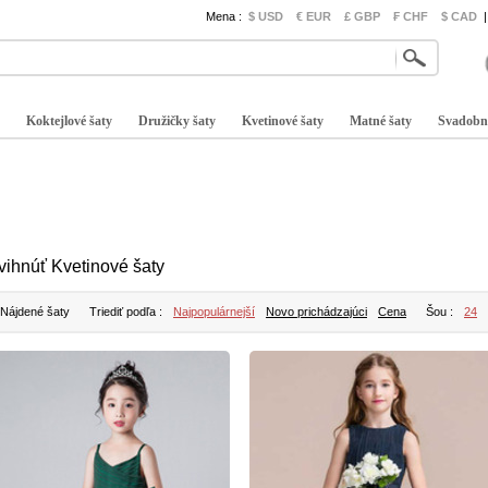
Mena :
$ USD
€ EUR
£ GBP
₣ CHF
$ CAD
|
Koktejlové šaty
Družičky šaty
Kvetinové šaty
Matné šaty
Svadobn
vihnúť Kvetinové šaty
 Nájdené šaty
Triediť podľa :
Najpopulárnejší
Novo prichádzajúci
Cena
Šou :
24