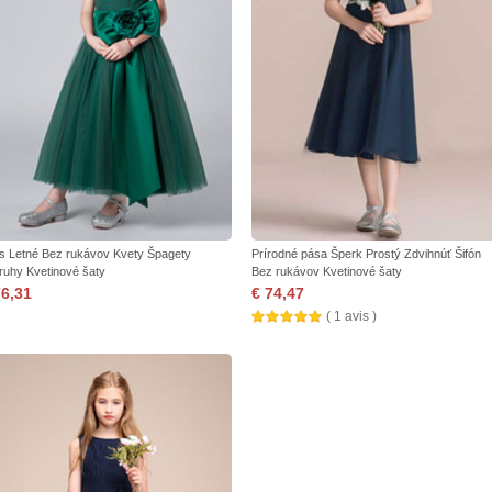
as Letné Bez rukávov Kvety Špagety
Prírodné pása Šperk Prostý Zdvihnúť Šifón
ruhy Kvetinové šaty
Bez rukávov Kvetinové šaty
76,31
€ 74,47
( 1 avis )