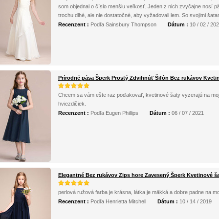
som objednal o číslo menšiu veľkosť. Jeden z nich zvyčajne nosí päť
trochu dlhé, ale nie dostatočné, aby vyžadovali lem. So svojimi šat
Recenzent :
Podľa Sainsbury Thompson
Dátum :
10 / 02 / 20
Prírodné pása Šperk Prostý Zdvihnúť Šifón Bez rukávov Kveti
Chcem sa vám ešte raz poďakovať, kvetinové šaty vyzerajú na moj
hviezdičiek.
Recenzent :
Podľa Eugen Phillips
Dátum :
06 / 07 / 2021
Elegantné Bez rukávov Zips hore Zavesený Šperk Kvetinové š
perlová ružová farba je krásna, látka je mäkká a dobre padne na m
Recenzent :
Podľa Henrietta Mitchell
Dátum :
10 / 14 / 2019