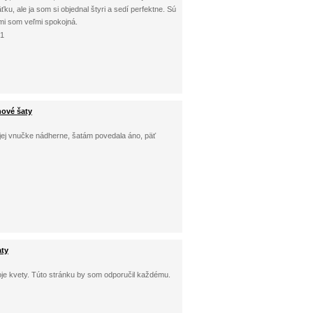
ku, ale ja som si objednal štyri a sedí perfektne. Sú
ami som veľmi spokojná.
21
nové šaty
ej vnučke nádherne, šatám povedala áno, päť
aty
oje kvety. Túto stránku by som odporučil každému.