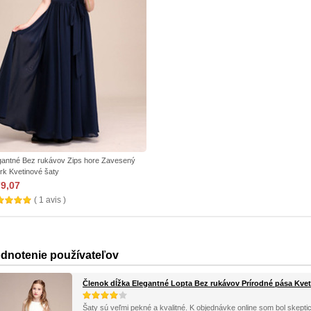
gantné Bez rukávov Zips hore Zavesený
rk Kvetinové šaty
79,07
( 1 avis )
dnotenie používateľov
Členok dĺžka Elegantné Lopta Bez rukávov Prírodné pása Kvet
Šaty sú veľmi pekné a kvalitné. K objednávke online som bol skeptic