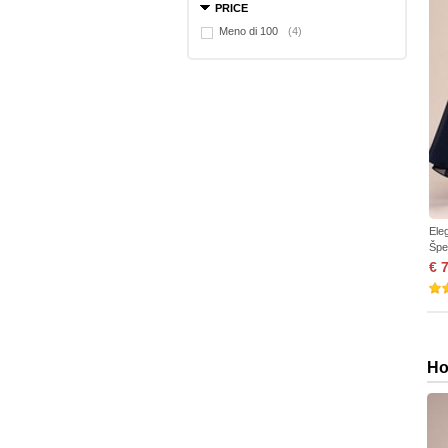
PRICE
Meno di 100
(4)
Ele
Špe
€ 
Ho