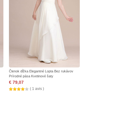
Členok dĺžka Elegantné Lopta Bez rukávov
Prírodné pása Kvetinové šaty
€ 79,07
( 1 avis )