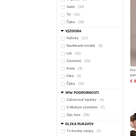
Satén
(10)
Tyl
(31)
Čipka
(19)
VýZDOBA
Nášivky
(17)
Navliekanie korálok
(9)
Luk
(11)
Zavesený
(22)
Kvety
(3)
Prír
pun
Flitre
(3)
€ 
Čipka
(15)
SPäť PODROBNOSTI
Zašnurovať topánky
(4)
S hlbokým výstrihom
(7)
Zips hore
(35)
DLžKA RUKáVOV
Tri štvrtiny rukávy
(7)