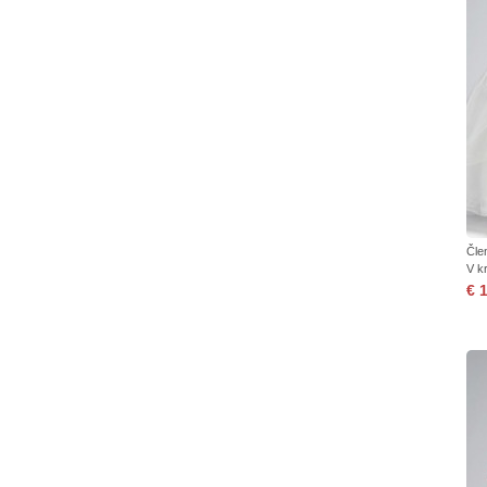
Čle
V k
€ 