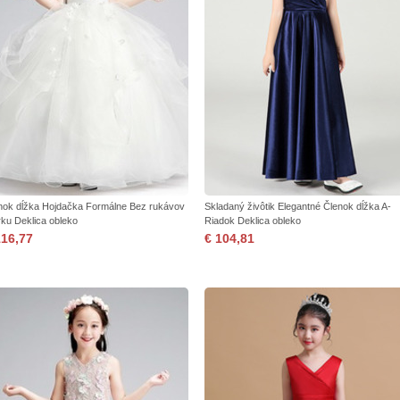
nok dĺžka Hojdačka Formálne Bez rukávov
Skladaný živôtik Elegantné Členok dĺžka A-
rku Deklica obleko
Riadok Deklica obleko
116,77
€ 104,81