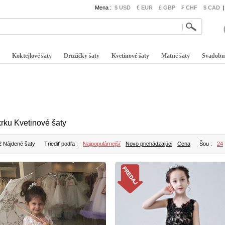
Mena :
$ USD
€ EUR
£ GBP
₣ CHF
$ CAD
|
Koktejlové šaty
Družičky šaty
Kvetinové šaty
Matné šaty
Svadobn
krku Kvetinové šaty
2 Nájdené šaty
Triediť podľa :
Najpopulárnejší
Novo prichádzajúci
Cena
Šou :
24