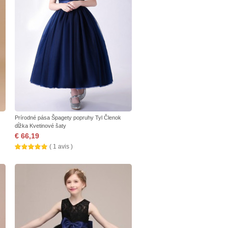
Prírodné pása Špagety popruhy Tyl Členok
dĺžka Kvetinové šaty
€ 66,19
( 1 avis )