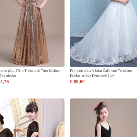
odné pása Flitre Trblietanie Flitre Majhna
Prírodné pása V krku Čalúnené Formálne
čka obleko
Krátke rukávy Kvetinové šaty
82,75
€ 85,50