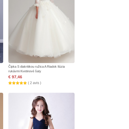
Čipka S diakritikou ružica A Riadok Ilúzia
rukávmi Kvetinové šaty
€ 97,46
( 2 avis )