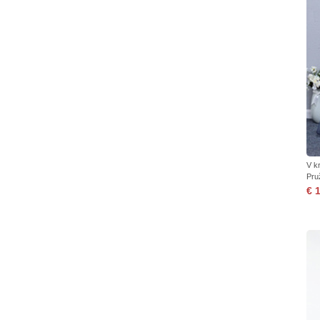
V k
Pru
€ 