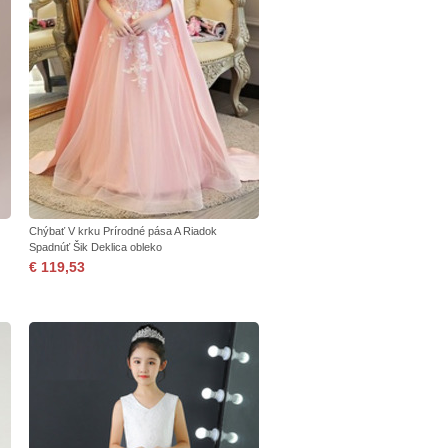
Chýbať V krku Prírodné pása A Riadok
Spadnúť Šik Deklica obleko
€ 119,53