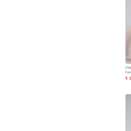
Chý
For
€ 