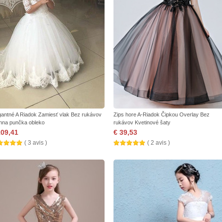
gantné A Riadok Zamiesť vlak Bez rukávov
Zips hore A-Riadok Čipkou Overlay Bez
hna punčka obleko
rukávov Kvetinové šaty
109,41
€ 39,53
( 3 avis )
( 2 avis )