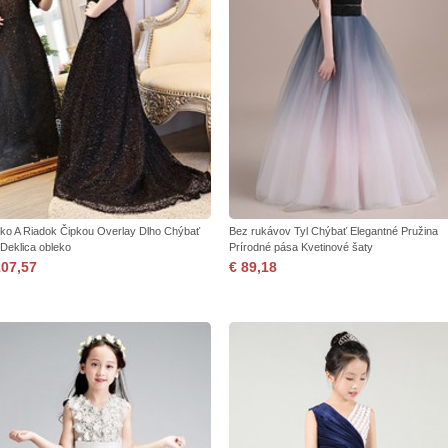
čko A Riadok Čipkou Overlay Dlho Chýbať
Bez rukávov Tyl Chýbať Elegantné Pružina
 Deklica obleko
Prírodné pása Kvetinové šaty
107,57
€ 89,18