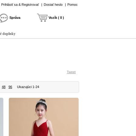
Prihlásiť sa & Registrovať
|
Dostať heslo
|
Pomoc
Správa
Vozík ( 0 )
é doplnky
Tweet
48
96
Ukazujúci 1-24