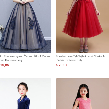
rku Formálne výkon Členok dĺžka A Riadok
Prírodné pása Tyl Chýbať Letné V krku A-
žina Kvetinové šaty
Riadok Kvetinové šaty
115,85
€ 79,07