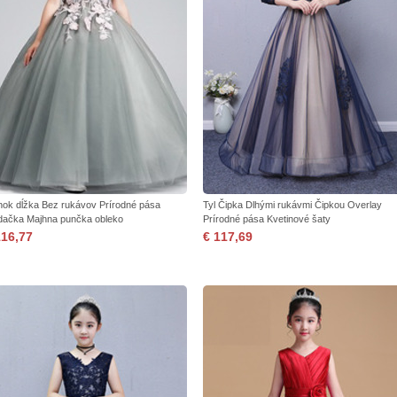
nok dĺžka Bez rukávov Prírodné pása
Tyl Čipka Dlhými rukávmi Čipkou Overlay
dačka Majhna punčka obleko
Prírodné pása Kvetinové šaty
116,77
€ 117,69