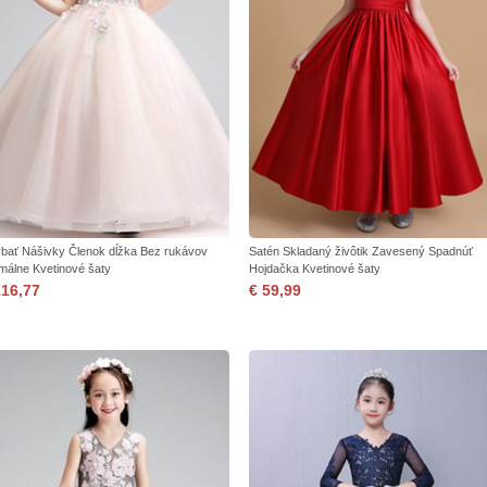
bať Nášivky Členok dĺžka Bez rukávov
Satén Skladaný živôtik Zavesený Spadnúť
málne Kvetinové šaty
Hojdačka Kvetinové šaty
116,77
€ 59,99