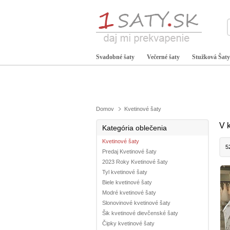
Svadobné šaty
Večerné šaty
Stužková Šaty
Domov
Kvetinové šaty
V 
Kategória oblečenia
Kvetinové šaty
5
Predaj Kvetinové šaty
2023 Roky Kvetinové šaty
Tyl kvetinové šaty
Biele kvetinové šaty
Modré kvetinové šaty
Slonovinové kvetinové šaty
Šik kvetinové dievčenské šaty
Čipky kvetinové šaty