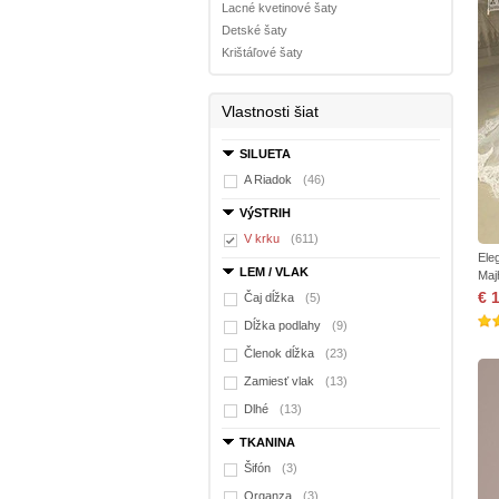
Lacné kvetinové šaty
Detské šaty
Krištáľové šaty
Vlastnosti šiat
SILUETA
A Riadok
(46)
VýSTRIH
V krku
(611)
Ele
LEM / VLAK
Maj
€ 
Čaj dĺžka
(5)
Dĺžka podlahy
(9)
Členok dĺžka
(23)
Zamiesť vlak
(13)
Dlhé
(13)
TKANINA
Šifón
(3)
Organza
(3)