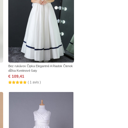
Bez rukávov Čipka Elegantné A Riadok Členok
dĺžka Kvetinové šaty
€ 109,41
( 1 avis )