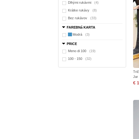
Dlhými rukávmi
(4)
Krátke rukávy
(8)
Bez rukávov
(33)
FAREBNá KARTA
Modrá
(3)
PRICE
Meno di 100
(19)
100 - 150
(32)
Tri
Jar
€ 