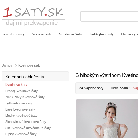
Svadobné šaty
Večerné šaty
Stužková Šaty
Koktejlové šaty
Družičky š
Domov
Kvetinové šaty
S hlbokým výstrihom Kvetino
Kategória oblečenia
Kvetinové šaty
24 Nájdené šaty
Triediť podľa :
Naj
Predaj Kvetinové šaty
2023 Roky Kvetinové šaty
Tyl kvetinové šaty
Biele kvetinové šaty
Modré kvetinové šaty
Slonovinové kvetinové šaty
Šik kvetinové dievčenské šaty
Čipky kvetinové šaty