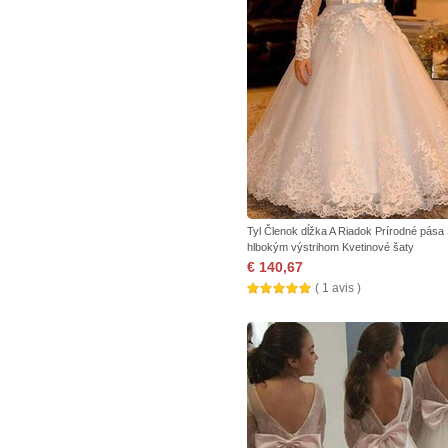
Tyl Členok dĺžka A Riadok Prírodné pása
hlbokým výstrihom Kvetinové šaty
€ 140,67
( 1 avis )