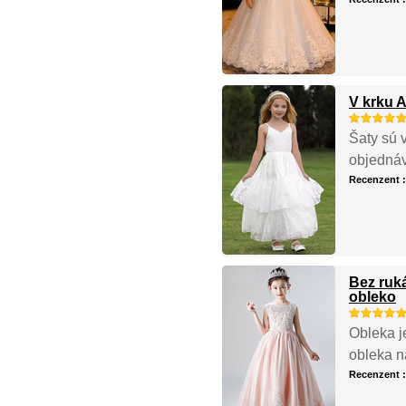
V krku A
Šaty sú v
objednáv
Recenzent 
Bez ruk
obleko
Obleka je
obleka n
Recenzent 