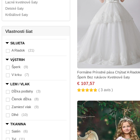
Lacné kvetinové šaty
Detské šaty
Krištáľové šaty
Vlastnosti šiat
SILUETA
A Riadok
(21)
VýSTRIH
Šperk
(9)
Formálne Prírodné pása Chýbať A Riado
V krku
(7)
Šperk Bez rukávov Kvetinové šaty
€ 107,57
LEM / VLAK
( 3 avis )
Dĺžka podlahy
(3)
Členok dĺžka
(8)
Zamiesť vlak
(9)
Dlhé
(10)
TKANINA
Satén
(6)
Tyl
(11)