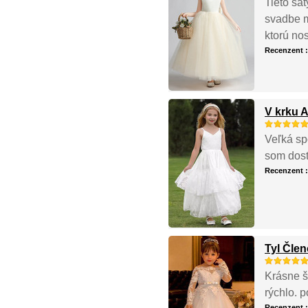
Tieto ša
svadbe m
ktorú nos
Recenzent 
V krku A
Veľká sp
som dost
Recenzent 
Tyl Čle
Krásne ša
rýchlo. 
Recenzent 