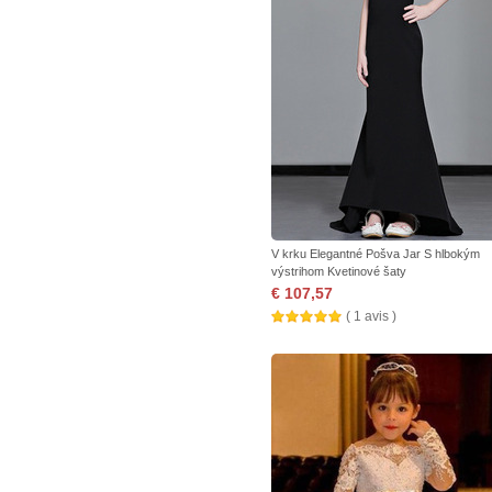
V krku Elegantné Pošva Jar S hlbokým
výstrihom Kvetinové šaty
€ 107,57
( 1 avis )