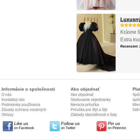
Luxusný
Krásne š
Extra kv
Recenzent 
Informácie o spoločnosti
Ako objednať
Pla
O nás
Ako objednať
Spôs
Kontaktuj nás
Sledovanie objednávky
spô
Podmienky používania
Meracia príručka
Mies
Zásady ochrany osobných
Príručka pre štýl a štýl
odo
Odh
údajov
Ohlasy
Základy starostlivosti o šaty
Like us
Follow us
Pin us
on Facebook
on Twitter
on Pinterest