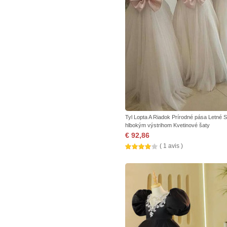
Tyl Lopta A Riadok Prírodné pása Letné S
hlbokým výstrihom Kvetinové šaty
€ 92,86
( 1 avis )