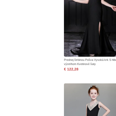
Prednej štrbinou Pošva Vysoká krk S hl
výstrihom Kvetinové šaty
€ 122,28