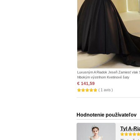
Luxusným A Riadok Jeseň Zamiesť vlak 
hlbokým výstrihom Kvetinové šaty
€ 141,59
( 1 avis )
Hodnotenie používateľov
Tyl A-R