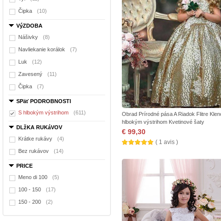
Čipka
(10)
VýZDOBA
Nášivky
(8)
Navliekanie korálok
(7)
Luk
(12)
Zavesený
(11)
Čipka
(7)
SPäť PODROBNOSTI
S hlbokým výstrihom
(611)
Obrad Prírodné pása A Riadok Flitre Klen
hlbokým výstrihom Kvetinové šaty
DLžKA RUKáVOV
€ 99,30
Krátke rukávy
(4)
( 1 avis )
Bez rukávov
(14)
PRICE
Meno di 100
(5)
100 - 150
(17)
150 - 200
(2)