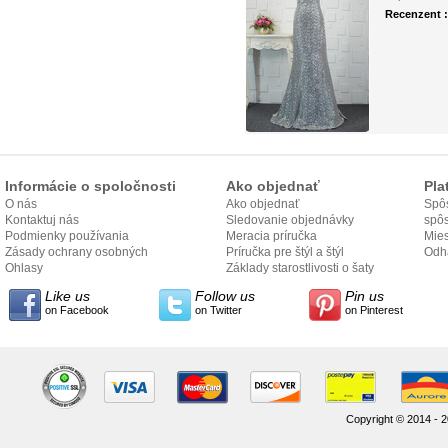
Recenzent 
Informácie o spoločnosti
Ako objednať
Pla
O nás
Ako objednať
Spôs
Kontaktuj nás
Sledovanie objednávky
spô
Podmienky používania
Meracia príručka
Mies
Zásady ochrany osobných
Príručka pre štýl a štýl
odo
Odh
údajov
Ohlasy
Základy starostlivosti o šaty
Like us
Follow us
Pin us
on Facebook
on Twitter
on Pinterest
Copyright © 2014 - 