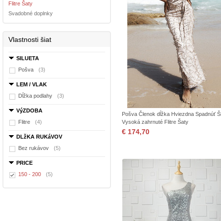
Flitre Šaty
Svadobné doplnky
Vlastnosti šiat
SILUETA
Pošva
(3)
LEM / VLAK
Dĺžka podlahy
(3)
VýZDOBA
Pošva Členok dĺžka Hviezdna Spadnúť Š
Flitre
(4)
Vysoká zahrnuté Flitre Šaty
€ 174,70
DLžKA RUKáVOV
Bez rukávov
(5)
PRICE
150 - 200
(5)