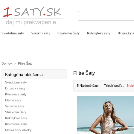
Svadobné šaty
Večerné šaty
Stužková Šaty
Koktejlové šaty
Družičky š
Domov
Flitre Šaty
Flitre Šaty
Kategória oblečenia
Svadobné šaty
5 Nájdené šaty
Triediť podľa :
Najp
Družičky šaty
Kvetinové šaty
Matné šaty
Večerné šaty
Stužková Šaty
Koktejlové šaty
Krištáľové šaty
Matka šaty obleky