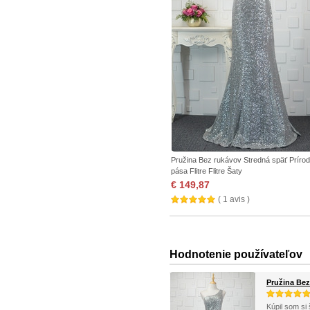
Pružina Bez rukávov Stredná späť Príro
pása Flitre Flitre Šaty
€ 149,87
( 1 avis )
Hodnotenie používateľov
Pružina Bez 
Kúpil som si 