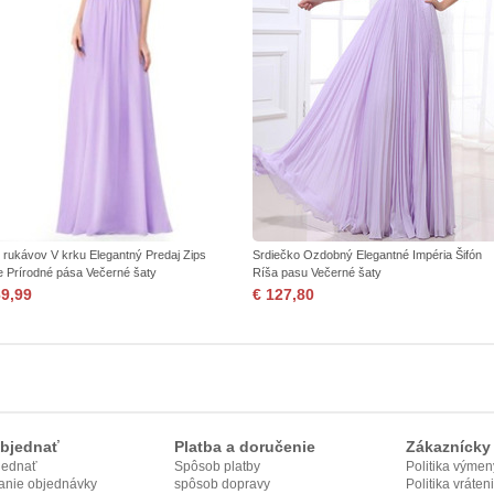
 rukávov V krku Elegantný Predaj Zips
Srdiečko Ozdobný Elegantné Impéria Šifón
e Prírodné pása Večerné šaty
Ríša pasu Večerné šaty
69,99
€ 127,80
bjednať
Platba a doručenie
Zákaznícky 
jednať
Spôsob platby
Politika výmen
anie objednávky
spôsob dopravy
Politika vráten