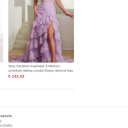
Sexy Obrátený trojuholník S hlbokým
výstrihom Stehna vysoké štrbiny Večerné šaty
€ 143,43
servis
y
ia platby