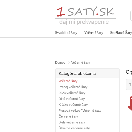
Svadobné šaty
Večerné šaty
Stužková Šaty
Domov
Večerné šaty
Or
Kategória oblečenia
Večerné šaty
3
Predaj večerné šaty
2023 večerné šaty
Dlhé večerné šaty
Krátke večerné šaty
Plusová velkosť Večerné šaty
Červené šaty
Biele večerné šaty
Šikovné večerné šaty