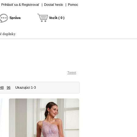
Prihlásiť sa & Registrovať
|
Dostať heslo
|
Pomoc
Správa
Vozík ( 0 )
é doplnky
Tweet
48
96
Ukazujúci 1-3