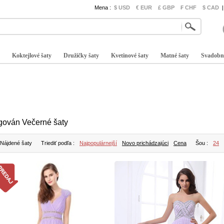
Mena :
$ USD
€ EUR
£ GBP
₣ CHF
$ CAD
|
Koktejlové šaty
Družičky šaty
Kvetinové šaty
Matné šaty
Svadobn
gován Večerné šaty
 Nájdené šaty
Triediť podľa :
Najpopulárnejší
Novo prichádzajúci
Cena
Šou :
24