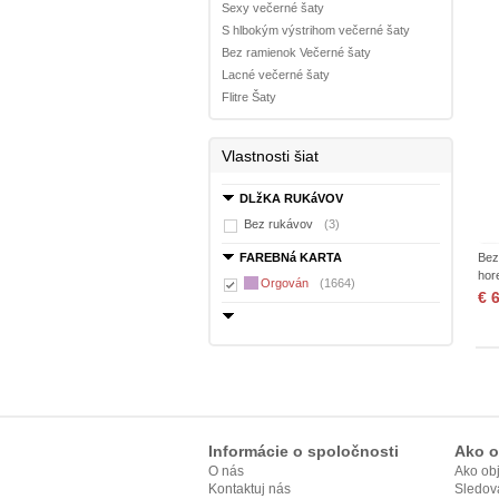
Sexy večerné šaty
S hlbokým výstrihom večerné šaty
Bez ramienok Večerné šaty
Lacné večerné šaty
Flitre Šaty
Vlastnosti šiat
DLžKA RUKáVOV
Bez rukávov
(3)
FAREBNá KARTA
Bez
hor
Orgován
(1664)
€ 
Informácie o spoločnosti
Ako o
O nás
Ako ob
Kontaktuj nás
Sledov