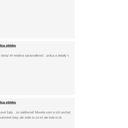
lica obleko
e. obraz im nedáva spravodlivosť . práca a detaily v
lica obleko
kové šaty... sú nádherné! Musela som si ich nechať
samotné šaty, ale stálo to za to! ale bola to tá