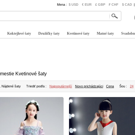
Mena :
$ USD
€ EUR
£ GBP
₣ CHF
$ CAD
|
Koktejlové šaty
Družičky šaty
Kvetinové šaty
Matné šaty
Svadobn
mestie Kvetinové šaty
1 Nájdené šaty
Triediť podľa :
Najpopulárnejší
Novo prichádzajúci
Cena
Šou :
24