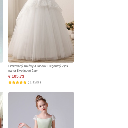
Limitovaný rukávy A Riadok Elegantný Zips
nahor Kvetinové šaty
€ 105,73
( 1 avis )