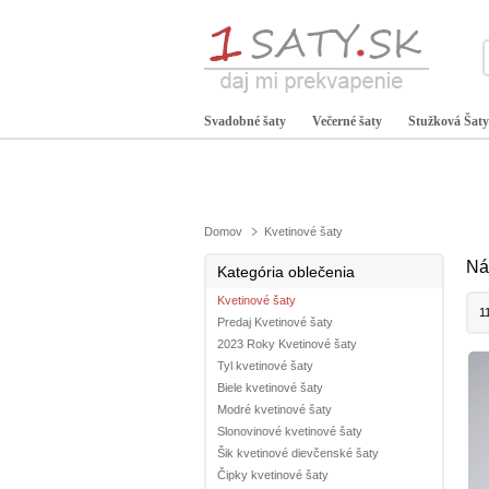
Svadobné šaty
Večerné šaty
Stužková Šaty
Domov
Kvetinové šaty
Ná
Kategória oblečenia
Kvetinové šaty
1
Predaj Kvetinové šaty
2023 Roky Kvetinové šaty
Tyl kvetinové šaty
Biele kvetinové šaty
Modré kvetinové šaty
Slonovinové kvetinové šaty
Šik kvetinové dievčenské šaty
Čipky kvetinové šaty