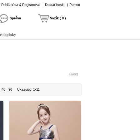
Prihlásiť sa & Registrovať
|
Dostať heslo
|
Pomoc
Správa
Vozík ( 0 )
é doplnky
Tweet
48
96
Ukazujúci 1-11