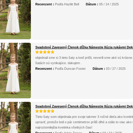
Recenzent :
Podľa Hazlitt Bell
Dátum :
05 / 14 / 2025
Svadobné Zavesený Členok dĺžka Námestie Ilúzia rukávmi Dek
objednali sme si 3 tieto šaty a keď prišli, neverili sme aké sú krásn
šatách sú vynikajúce. dakujem .
Recenzent :
Podľa Duncan Foster
Dátum :
03 / 27 / 2025
Svadobné Zavesený Členok dĺžka Námestie Ilúzia rukávmi Dek
Tieto šaty som objednala pre svoje takmer 3 ročné dieťa ako kvetin
upraviť, pretože boli o pár centimetrov príliš dlhé a stálo to viac ako 
najroztomilejšia kvetinka všetkých čias!