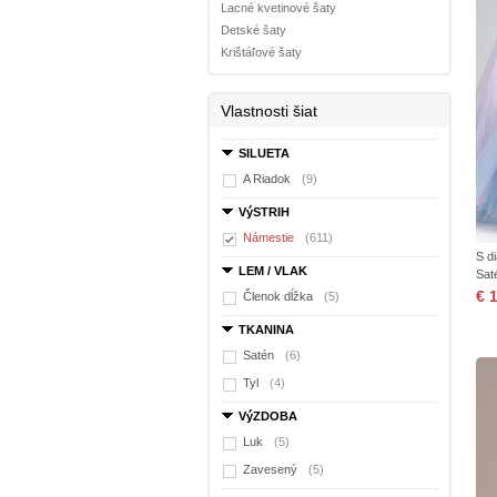
Lacné kvetinové šaty
Detské šaty
Krištáľové šaty
Vlastnosti šiat
SILUETA
A Riadok
(9)
VýSTRIH
Námestie
(611)
S d
LEM / VLAK
Sat
€ 
Členok dĺžka
(5)
TKANINA
Satén
(6)
Tyl
(4)
VýZDOBA
Luk
(5)
Zavesený
(5)