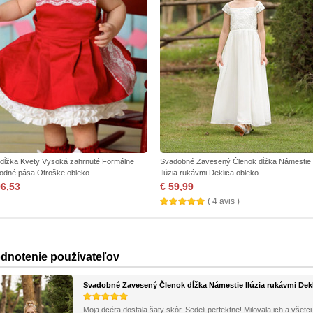
 dĺžka Kvety Vysoká zahrnuté Formálne
Svadobné Zavesený Členok dĺžka Námestie
rodné pása Otroške obleko
Ilúzia rukávmi Deklica obleko
96,53
€ 59,99
( 4 avis )
dnotenie používateľov
Svadobné Zavesený Členok dĺžka Námestie Ilúzia rukávmi Dek
Moja dcéra dostala šaty skôr. Sedeli perfektne! Milovala ich a všet