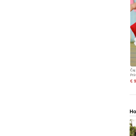
Čaj
Prí
€ 
Ho