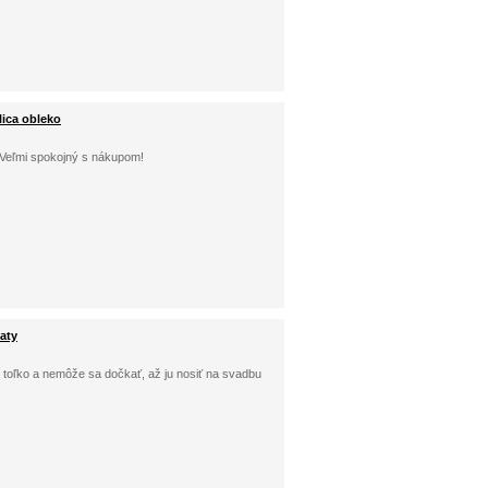
lica obleko
; Veľmi spokojný s nákupom!
aty
 toľko a nemôže sa dočkať, až ju nosiť na svadbu