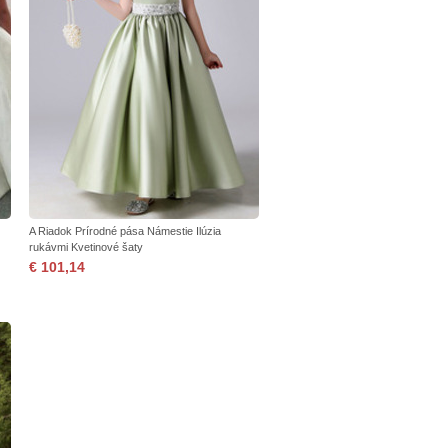
A Riadok Prírodné pása Námestie Ilúzia
rukávmi Kvetinové šaty
€ 101,14