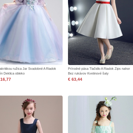
iakritikou ružica Jar Svadobné A Riadok
Prírodné pása Tlačidlo A Riadok Zips nahor
én Deklica obleko
Bez rukávov Kvetinové šaty
116,77
€ 63,44