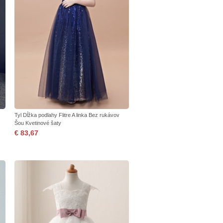
Tyl Dĺžka podlahy Flitre A linka Bez rukávov
Šou Kvetinové šaty
€ 83,67