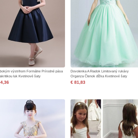
lbokým výstrihom Formálne Prírodné pása
Dovolenka A Riadok Limitovaný rukávy
akritikou luk Kvetinové šaty
Organza Členok dĺžka Kvetinové šaty
64,36
€ 81,83