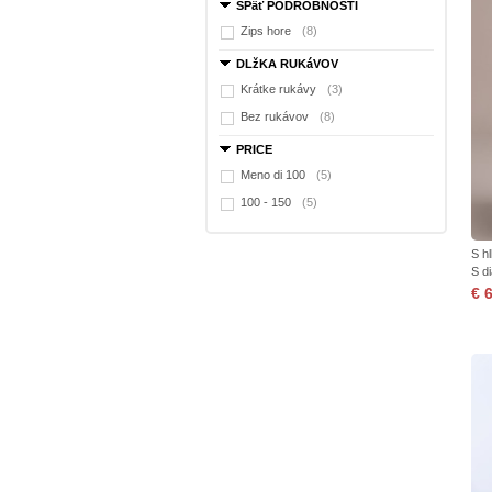
SPäť PODROBNOSTI
Zips hore
(8)
DLžKA RUKáVOV
Krátke rukávy
(3)
Bez rukávov
(8)
PRICE
Meno di 100
(5)
100 - 150
(5)
S h
S di
€ 