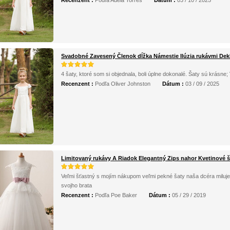
Recenzent :
Podľa Adela Torres
Dátum :
03 / 10 / 2025
Svadobné Zavesený Členok dĺžka Námestie Ilúzia rukávmi Dek
4 šaty, ktoré som si objednala, boli úplne dokonalé. Šaty sú krásne
Recenzent :
Podľa Oliver Johnston
Dátum :
03 / 09 / 2025
Limitovaný rukávy A Riadok Elegantný Zips nahor Kvetinové š
Veľmi šťastný s mojím nákupom veľmi pekné šaty naša dcéra miluje
svojho brata
Recenzent :
Podľa Poe Baker
Dátum :
05 / 29 / 2019