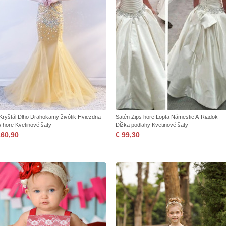
 Kryštál Dlho Drahokamy živôtik Hviezdna
Satén Zips hore Lopta Námestie A-Riadok
s hore Kvetinové šaty
Dĺžka podlahy Kvetinové šaty
160,90
€ 99,30