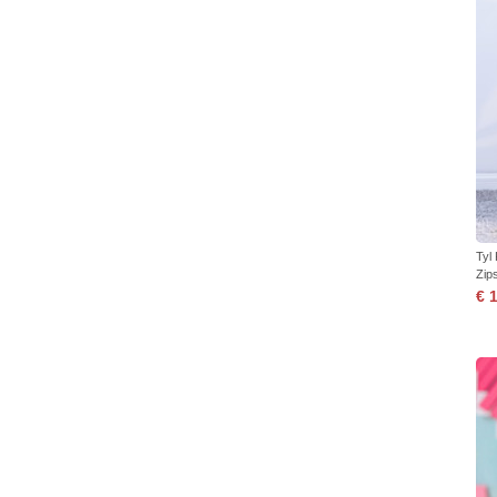
Tyl
Zip
€ 