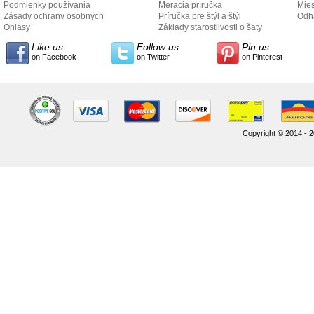
Podmienky používania
Meracia príručka
Mies
Zásady ochrany osobných
Príručka pre štýl a štýl
odo
Odh
údajov
Ohlasy
Základy starostlivosti o šaty
Like us
Follow us
Pin us
on Facebook
on Twitter
on Pinterest
Copyright © 2014 - 