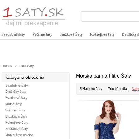
Svadobné šaty
Večerné šaty
Stužková Šaty
Koktejlové šaty
Družičky š
Domov
Flitre Šaty
Morská panna Flitre Šaty
Kategória oblečenia
Svadobné šaty
5 Nájdené šaty
Triediť podľa :
Najp
Družičky šaty
Kvetinové šaty
Matné šaty
Večerné šaty
Stužková Šaty
Koktejlové šaty
Krištáľové šaty
Matka šaty obleky