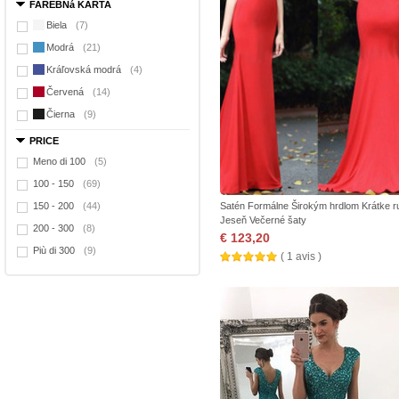
FAREBNá KARTA
Biela
(7)
Modrá
(21)
Kráľovská modrá
(4)
Červená
(14)
Čierna
(9)
PRICE
Meno di 100
(5)
100 - 150
(69)
150 - 200
(44)
Satén Formálne Širokým hrdlom Krátke 
Jeseň Večerné šaty
200 - 300
(8)
€ 123,20
Più di 300
(9)
( 1 avis )