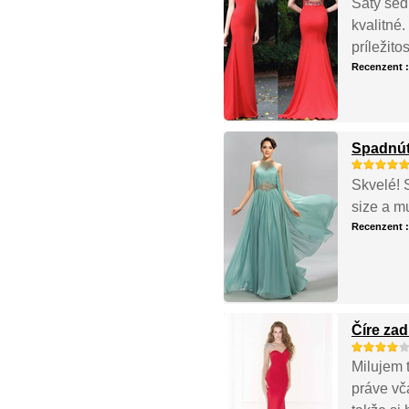
Šaty sed
kvalitné
príležito
Recenzent 
Spadnúť
Skvelé! 
size a m
Recenzent 
Číre za
Milujem t
práve vča