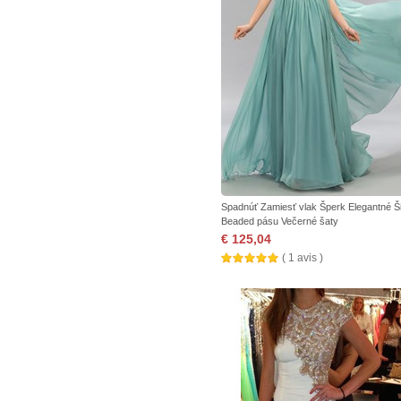
Spadnúť Zamiesť vlak Šperk Elegantné Š
Beaded pásu Večerné šaty
€ 125,04
( 1 avis )