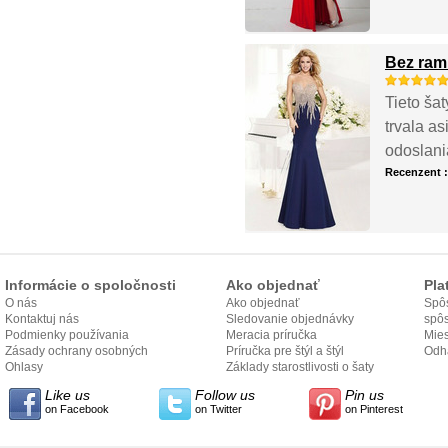
Bez ram
Tieto ša
trvala as
odoslani
Recenzent 
Informácie o spoločnosti
Ako objednať
Pla
O nás
Ako objednať
Spôs
Kontaktuj nás
Sledovanie objednávky
spô
Podmienky používania
Meracia príručka
Mies
Zásady ochrany osobných
Príručka pre štýl a štýl
odo
Odh
údajov
Ohlasy
Základy starostlivosti o šaty
Like us
Follow us
Pin us
on Facebook
on Twitter
on Pinterest