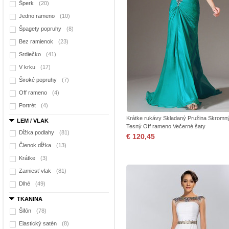
Šperk
(20)
Jedno rameno
(10)
Špagety popruhy
(8)
Bez ramienok
(23)
Srdiečko
(41)
V krku
(17)
Široké popruhy
(7)
Off rameno
(4)
Portrét
(4)
Krátke rukávy Skladaný Pružina Skromn
LEM / VLAK
Tesný Off rameno Večerné šaty
Dĺžka podlahy
(81)
€ 120,45
Členok dĺžka
(13)
Krátke
(3)
Zamiesť vlak
(81)
Dlhé
(49)
TKANINA
Šifón
(78)
Elastický satén
(8)