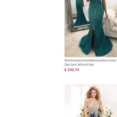
Morská panna Rozdelená predná strana 
Zips hore Večerné šaty
€ 242,74