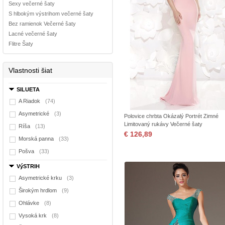
Sexy večerné šaty
S hlbokým výstrihom večerné šaty
Bez ramienok Večerné šaty
Lacné večerné šaty
Flitre Šaty
Vlastnosti šiat
SILUETA
A Riadok
(74)
Asymetrické
(3)
Polovice chrbta Okázalý Portrét Zimné
Limitovaný rukávy Večerné šaty
Ríša
(13)
€ 126,89
Morská panna
(33)
Pošva
(33)
VýSTRIH
Asymetrické krku
(3)
Širokým hrdlom
(9)
Ohlávke
(8)
Vysoká krk
(8)