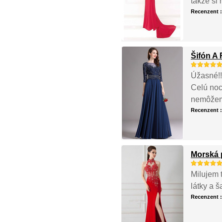
takže si 
Recenzent 
Šifón A 
Úžasné!!
Celú noc
nemôžem 
Recenzent 
Morská 
Milujem t
látky a 
Recenzent 