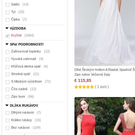
Satén
(14)
Tyl
(20)
Čipka
(7)
VýZDOBA
Kryštál
(1664)
SPäť PODROBNOSTI
Zašnurovať topánky
(12)
Vysoká zahrnuté
(4)
Kľúčová dierka späť
(6)
Dlhé Širokým hrdlom A Riadok Spadnúť Š
Stredná späť
(21)
Zips nahor Večerné šaty
€ 115,85
S hlbokým výstrihom
(71)
( 1 avis )
Číre zadné
(12)
Zips hore
(66)
DLžKA RUKáVOV
Dlhými rukávmi
(7)
Krátke rukávy
(15)
Bez rukávov
(104)