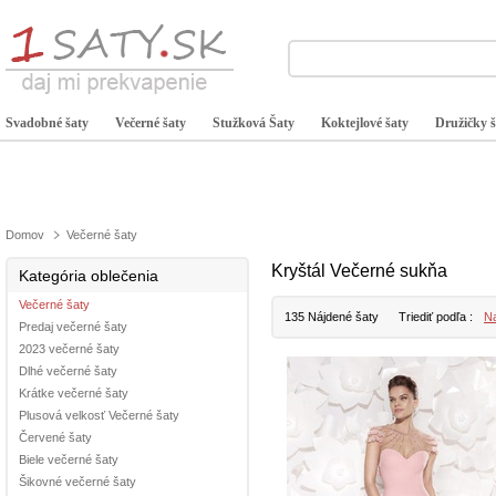
Svadobné šaty
Večerné šaty
Stužková Šaty
Koktejlové šaty
Družičky š
Domov
Večerné šaty
Kryštál Večerné sukňa
Kategória oblečenia
Večerné šaty
135 Nájdené šaty
Triediť podľa :
Na
Predaj večerné šaty
2023 večerné šaty
Dlhé večerné šaty
Krátke večerné šaty
Plusová velkosť Večerné šaty
Červené šaty
Biele večerné šaty
Šikovné večerné šaty