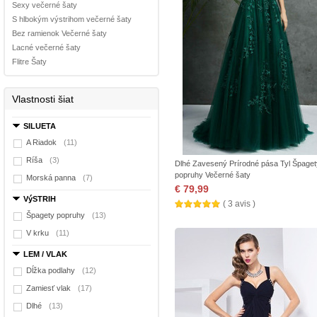
Sexy večerné šaty
S hlbokým výstrihom večerné šaty
Bez ramienok Večerné šaty
Lacné večerné šaty
Flitre Šaty
Vlastnosti šiat
SILUETA
A Riadok
(11)
Ríša
(3)
Dlhé Zavesený Prírodné pása Tyl Špaget
popruhy Večerné šaty
Morská panna
(7)
€ 79,99
VýSTRIH
( 3 avis )
Špagety popruhy
(13)
V krku
(11)
LEM / VLAK
Dĺžka podlahy
(12)
Zamiesť vlak
(17)
Dlhé
(13)