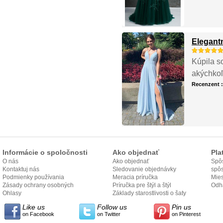
Elegant
Kúpila s
akýchkoľ
Recenzent 
Informácie o spoločnosti
Ako objednať
Pla
O nás
Ako objednať
Spôs
Kontaktuj nás
Sledovanie objednávky
spô
Podmienky používania
Meracia príručka
Mies
Zásady ochrany osobných
Príručka pre štýl a štýl
odo
Odh
údajov
Ohlasy
Základy starostlivosti o šaty
Like us
Follow us
Pin us
on Facebook
on Twitter
on Pinterest