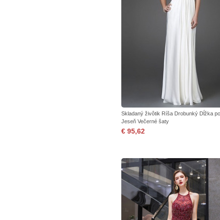
Skladaný živôtik Ríša Drobunký Dĺžka p
Jeseň Večerné šaty
€ 95,62