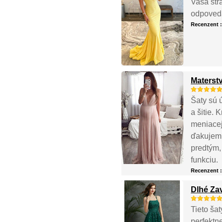
Vaša str
odpovedá
Recenzent 
Materst
Šaty sú 
a šitie. 
meniacej
ďakujem, 
predtým,
funkciu.
Recenzent 
Dlhé Za
Tieto šat
perfektn