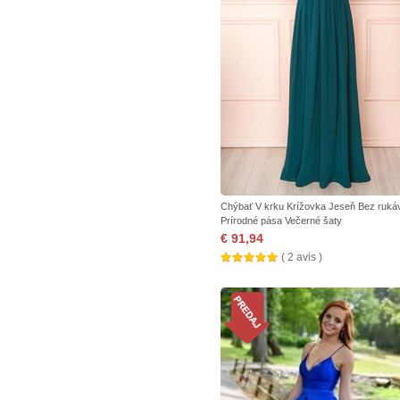
Chýbať V krku Krížovka Jeseň Bez ruká
Prírodné pása Večerné šaty
€ 91,94
( 2 avis )