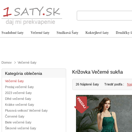
Svadobné šaty
Večerné šaty
Stužková Šaty
Koktejlové šaty
Družičky š
Domov
Večerné šaty
Krížovka Večerné sukňa
Kategória oblečenia
Večerné šaty
26 Nájdené šaty
Triediť podľa :
Naj
Predaj večerné šaty
2023 večerné šaty
Dlhé večerné šaty
Krátke večerné šaty
Plusová velkosť Večerné šaty
Červené šaty
Biele večerné šaty
Šikovné večerné šaty