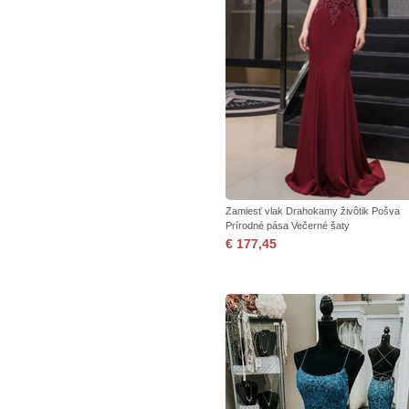
Zamiesť vlak Drahokamy živôtik Pošva
Prírodné pása Večerné šaty
€ 177,45