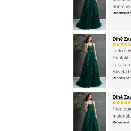
dobre vy
Recenzent 
Dlhé Za
Tieto šat
Priplatil
čakala a 
Skvelá h
Recenzent 
Dlhé Za
Pred obj
materiál
Recenzent 