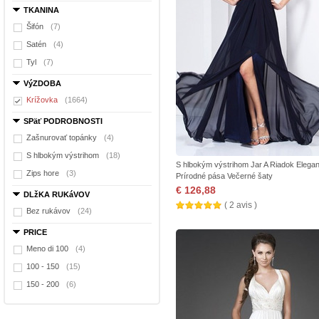
TKANINA
Šifón
(7)
Satén
(4)
Tyl
(7)
VýZDOBA
Krížovka
(1664)
SPäť PODROBNOSTI
Zašnurovať topánky
(4)
S hlbokým výstrihom
(18)
S hlbokým výstrihom Jar A Riadok Elega
Zips hore
(3)
Prírodné pása Večerné šaty
€ 126,88
DLžKA RUKáVOV
( 2 avis )
Bez rukávov
(24)
PRICE
Meno di 100
(4)
100 - 150
(15)
150 - 200
(6)