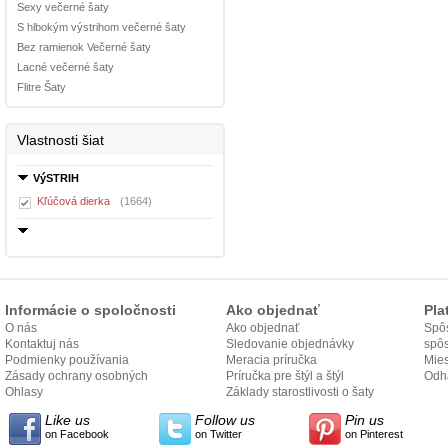
Sexy večerné šaty
S hlbokým výstrihom večerné šaty
Bez ramienok Večerné šaty
Lacné večerné šaty
Flitre Šaty
Vlastnosti šiat
VýSTRIH
Kľúčová dierka
(1664)
Informácie o spoločnosti
Ako objednať
Pla
O nás
Ako objednať
Spôs
Kontaktuj nás
Sledovanie objednávky
spô
Podmienky používania
Meracia príručka
Mies
Zásady ochrany osobných
Príručka pre štýl a štýl
odo
Odh
údajov
Ohlasy
Základy starostlivosti o šaty
Like us
Follow us
Pin us
on Facebook
on Twitter
on Pinterest