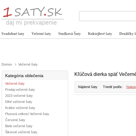
Svadobné šaty
Večerné šaty
Stužková Šaty
Koktejlové šaty
Družičky š
Domov
Večerné šaty
Kľúčová dierka späť Večerné
Kategória oblečenia
Večerné šaty
Nájdené šaty
Triediť podľa :
Najpop
Predaj večerné šaty
2023 večerné šaty
Dlhé večerné šaty
Krátke večerné šaty
Plusová velkosť Večerné šaty
Červené šaty
Biele večerné šaty
Šikovné večerné šaty