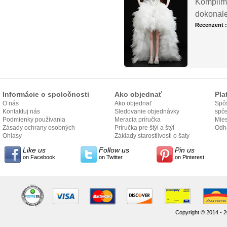
Komplime
dokonale 
Recenzent 
Informácie o spoločnosti
Ako objednať
Pla
O nás
Ako objednať
Spôs
Kontaktuj nás
Sledovanie objednávky
spô
Podmienky používania
Meracia príručka
Mies
Zásady ochrany osobných
Príručka pre štýl a štýl
odo
Odh
údajov
Ohlasy
Základy starostlivosti o šaty
Like us
Follow us
Pin us
on Facebook
on Twitter
on Pinterest
Copyright © 2014 - 