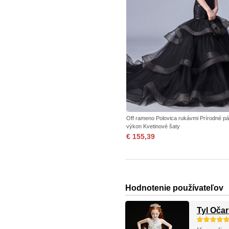
Off rameno Polovica rukávmi Prírodné p
výkon Kvetinové šaty
€ 155,39
Hodnotenie používateľov
Tyl Oča