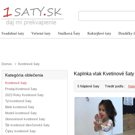
Svadobné šaty
Večerné šaty
Stužková Šaty
Koktejlové šaty
Družičky š
Domov
Kvetinové šaty
Kaplnka vlak Kvetinové šaty
Kategória oblečenia
Kvetinové šaty
5 Nájdené šaty
Triediť podľa :
Najp
Predaj Kvetinové šaty
2023 Roky Kvetinové šaty
Tyl kvetinové šaty
Biele kvetinové šaty
Modré kvetinové šaty
Slonovinové kvetinové šaty
Šik kvetinové dievčenské šaty
Čipky kvetinové šaty