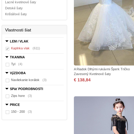
Lacné kvetinové šaty
Detské šaty
Krištáľové šaty
Vlastnosti šiat
LEM / VLAK
Kaplnka vlak
(611)
TKANINA
Tyl
(4)
A Riadok Dlhými rukávmi Šperk Tričko
VýZDOBA
Zavesený Kvetinové šaty
€ 138,84
Navliekanie korálok
(3)
SPäť PODROBNOSTI
Zips hore
(3)
PRICE
150 - 200
(3)