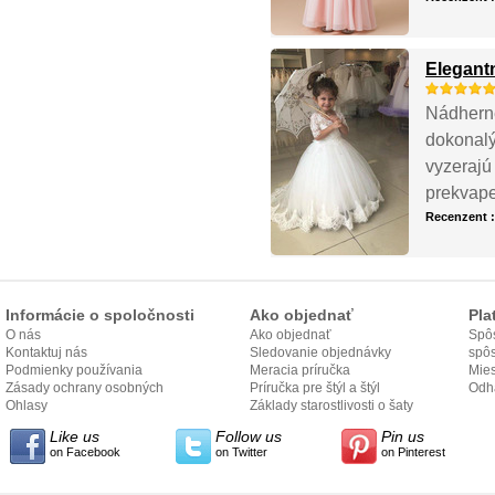
Elegant
Nádherné 
dokonalý
vyzerajú 
prekvape
Recenzent 
Informácie o spoločnosti
Ako objednať
Pla
O nás
Ako objednať
Spôs
Kontaktuj nás
Sledovanie objednávky
spô
Podmienky používania
Meracia príručka
Mies
Zásady ochrany osobných
Príručka pre štýl a štýl
odo
Odh
údajov
Ohlasy
Základy starostlivosti o šaty
Like us
Follow us
Pin us
on Facebook
on Twitter
on Pinterest