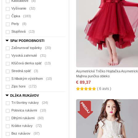
Kaskádové
(8)
Vyšívanie
(32)
Čipka
(183)
Perly
(8)
Stupňová
(13)
SPäť PODROBNOSTI
Zašnurovať topánky
(20)
Vysoká zahrnuté
(31)
Kľúčová dierka späť
(13)
Stredná späť
(3)
Asymetrické Tričko Hojdačka Asymetric
Majhna punčka obleko
S hlbokým výstrihom
(10)
€ 89,37
Zips hore
(172)
( 6 avis )
DLžKA RUKáVOV
Tri štvrtiny rukávy
(24)
Polovica rukávmi
(10)
Dlhými rukávmi
(60)
Krátke rukávy
(72)
Bez rukávov
(97)