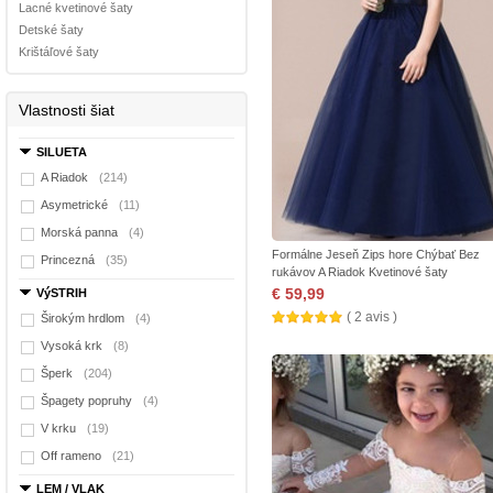
Lacné kvetinové šaty
Detské šaty
Krištáľové šaty
Vlastnosti šiat
SILUETA
A Riadok
(214)
Asymetrické
(11)
Morská panna
(4)
Formálne Jeseň Zips hore Chýbať Bez
Princezná
(35)
rukávov A Riadok Kvetinové šaty
€ 59,99
VýSTRIH
( 2 avis )
Širokým hrdlom
(4)
Vysoká krk
(8)
Šperk
(204)
Špagety popruhy
(4)
V krku
(19)
Off rameno
(21)
LEM / VLAK