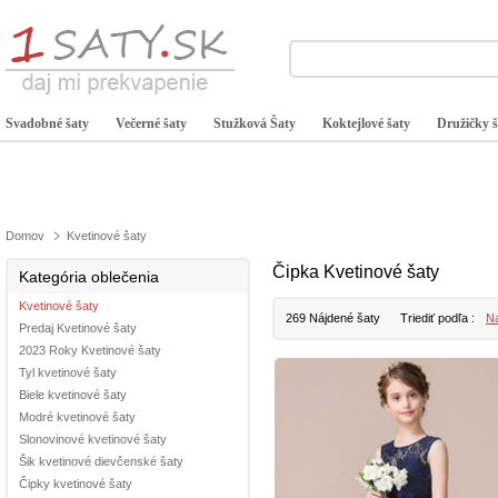
Svadobné šaty
Večerné šaty
Stužková Šaty
Koktejlové šaty
Družičky š
Domov
Kvetinové šaty
Čipka Kvetinové šaty
Kategória oblečenia
Kvetinové šaty
269 Nájdené šaty
Triediť podľa :
Na
Predaj Kvetinové šaty
2023 Roky Kvetinové šaty
Tyl kvetinové šaty
Biele kvetinové šaty
Modré kvetinové šaty
Slonovinové kvetinové šaty
Šik kvetinové dievčenské šaty
Čipky kvetinové šaty