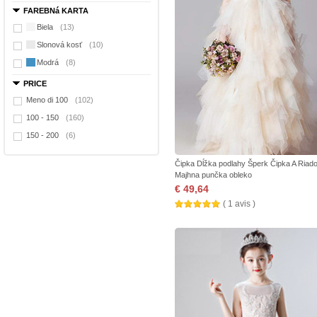
FAREBNá KARTA
Biela
(13)
Slonová kosť
(10)
Modrá
(8)
PRICE
Meno di 100
(102)
100 - 150
(160)
150 - 200
(6)
Čipka Dĺžka podlahy Šperk Čipka A Riad
Majhna punčka obleko
€ 49,64
( 1 avis )