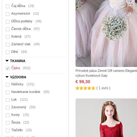
Čaj dĺžka
(19)
Asymetrické
(12)
Dĺžka podlahy
(46)
Členok dĺžka
(97)
Kolená
(27)
Zamiesť vlak
(44)
Dlhé
(64)
TKANINA
Čipka
(611)
Prírodné pása Zimné Off rameno Elegant
výkon Kvetinové šaty
VýZDOBA
€ 99,30
Nášivky
(131)
( 1 avis )
Navliekanie korálok
(55)
Luk
(121)
Zavesený
(50)
Kvety
(15)
Šerpa
(22)
Tlačidlo
(10)