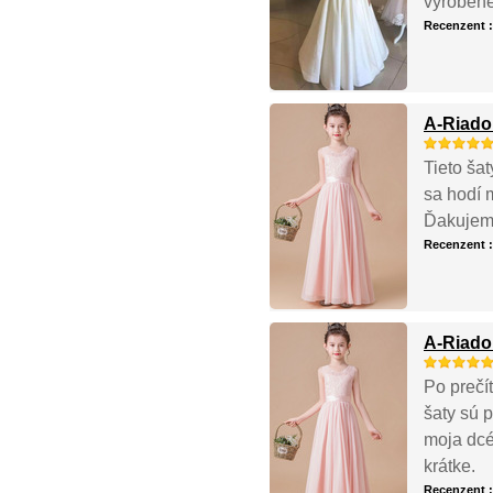
vyrobené 
Recenzent 
A-Riado
Tieto ša
sa hodí 
Ďakujem!
Recenzent 
A-Riado
Po prečí
šaty sú 
moja dcér
krátke.
Recenzent 