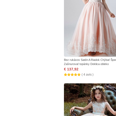
Bez rukávov Satén A Riadok Chýbať Špe
Zašnurovať topánky Deklica obleko
€ 137,92
( 4 avis )