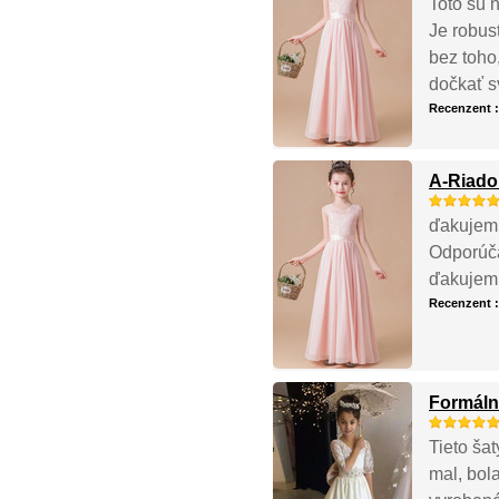
Toto sú n
Je robus
bez toho
dočkať s
Recenzent 
A-Riado
ďakujem 
Odporúča
ďakujem 
Recenzent 
Formáln
Tieto ša
mal, bol