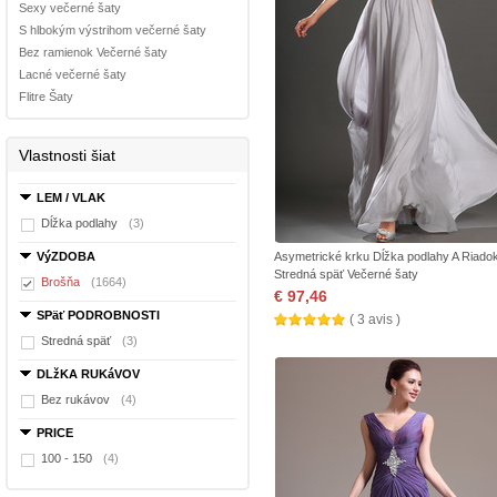
Sexy večerné šaty
S hlbokým výstrihom večerné šaty
Bez ramienok Večerné šaty
Lacné večerné šaty
Flitre Šaty
Vlastnosti šiat
LEM / VLAK
Dĺžka podlahy
(3)
VýZDOBA
Asymetrické krku Dĺžka podlahy A Riado
Stredná späť Večerné šaty
Brošňa
(1664)
€ 97,46
SPäť PODROBNOSTI
( 3 avis )
Stredná späť
(3)
DLžKA RUKáVOV
Bez rukávov
(4)
PRICE
100 - 150
(4)