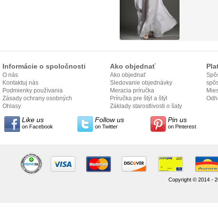
Informácie o spoločnosti
Ako objednať
Pla
O nás
Ako objednať
Spôs
Kontaktuj nás
Sledovanie objednávky
spô
Podmienky používania
Meracia príručka
Mies
Zásady ochrany osobných
Príručka pre štýl a štýl
odo
Odh
údajov
Ohlasy
Základy starostlivosti o šaty
Like us
Follow us
Pin us
on Facebook
on Twitter
on Pinterest
Copyright © 2014 - 