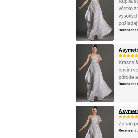
Kúpila s
všetko z
vysokých
požiadajt
Recenzent 
Asymetr
Krásne š
nosím ve
pôrode a
Recenzent 
Asymetr
Župan pr
Recenzent 