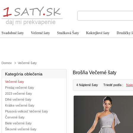
Svadobné šaty
Večerné šaty
Stužková Šaty
Koktejlové šaty
Družičky š
Domov
Večerné šaty
Brošňa Večerné šaty
Kategória oblečenia
Večerné šaty
4 Nájdené šaty
Triediť podľa :
Najp
Predaj večerné šaty
2023 večerné šaty
Dlhé večerné šaty
Krátke večerné šaty
Plusová velkosť Večerné šaty
Červené šaty
Biele večerné šaty
Šikovné večerné šaty